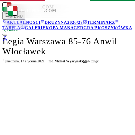
LEGIONISCI
.COM
LEGIONISCI
.COM
MENU
AKTUALNOŚCI
DRUŻYNA
2026/27
TERMINARZ
TABELA
GALERIE
KOPA MANAGER
GRAJ!
KOSZYKÓWKA
Galerie
Legia Warszawa 85-76 Anwil
Włocławek
niedziela, 17 stycznia 2021
fot.
Michał Wyszyński
97
zdjęć