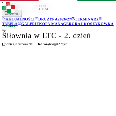
LEGIONISCI
.COM
LEGIONISCI
.COM
MENU
AKTUALNOŚCI
DRUŻYNA
2026/27
TERMINARZ
TABELA
GALERIE
KOPA MANAGER
GRAJ!
KOSZYKÓWKA
Galerie
Siłownia w LTC - 2. dzień
wtorek, 8 czerwca 2021
fot.
Woytek
12
zdjęć