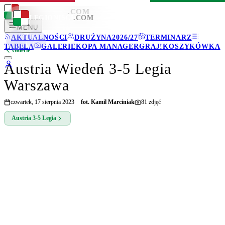
LEGIONISCI
.COM
LEGIONISCI
.COM
MENU
AKTUALNOŚCI
DRUŻYNA
2026/27
TERMINARZ
TABELA
GALERIE
KOPA MANAGER
GRAJ!
KOSZYKÓWKA
Galerie
Austria Wiedeń 3-5 Legia
Warszawa
czwartek, 17 sierpnia 2023
fot.
Kamil Marciniak
81
zdjęć
Austria
3-5
Legia