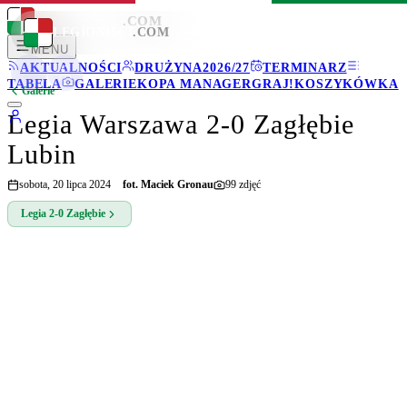
LEGIONISCI
.COM
LEGIONISCI
.COM
MENU
AKTUALNOŚCI
DRUŻYNA
2026/27
TERMINARZ
TABELA
GALERIE
KOPA MANAGER
GRAJ!
KOSZYKÓWKA
Galerie
Legia Warszawa 2-0 Zagłębie
Lubin
sobota, 20 lipca 2024
fot.
Maciek Gronau
99
zdjęć
Legia
2-0
Zagłębie