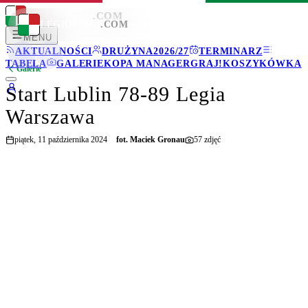
LEGIONISCI
.COM
LEGIONISCI
.COM
MENU
AKTUALNOŚCI
DRUŻYNA
2026/27
TERMINARZ
TABELA
GALERIE
KOPA MANAGER
GRAJ!
KOSZYKÓWKA
Galerie
Start Lublin 78-89 Legia
Warszawa
piątek, 11 października 2024
fot.
Maciek Gronau
57
zdjęć