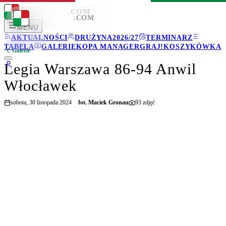
LEGIONISCI
.COM
LEGIONISCI
.COM
MENU
AKTUALNOŚCI
DRUŻYNA
2026/27
TERMINARZ
TABELA
GALERIE
KOPA MANAGER
GRAJ!
KOSZYKÓWKA
Galerie
Legia Warszawa 86-94 Anwil
Włocławek
sobota, 30 listopada 2024
fot.
Maciek Gronau
93
zdjęć