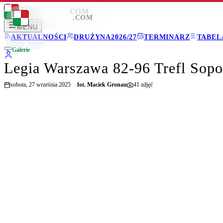
LEGIONISCI
.COM
LEGIONISCI
.COM
MENU
AKTUALNOŚCI
DRUŻYNA
2026/27
TERMINARZ
TABEL
Galerie
Legia Warszawa 82-96 Trefl Sopo
sobota, 27 września 2025
fot.
Maciek Gronau
41
zdjęć