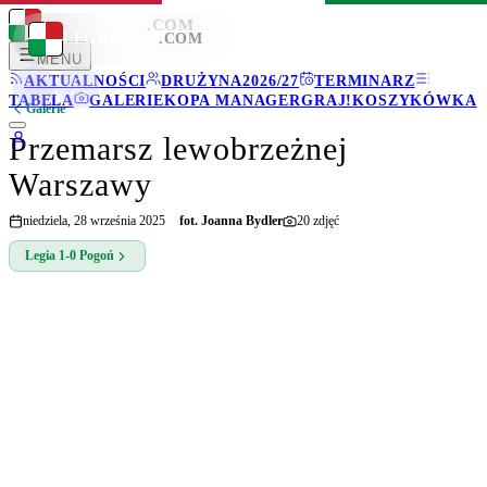
LEGIONISCI
.COM
LEGIONISCI
.COM
MENU
AKTUALNOŚCI
DRUŻYNA
2026/27
TERMINARZ
TABELA
GALERIE
KOPA MANAGER
GRAJ!
KOSZYKÓWKA
Galerie
Przemarsz lewobrzeżnej
Warszawy
niedziela, 28 września 2025
fot.
Joanna Bydler
20
zdjęć
Legia
1-0
Pogoń