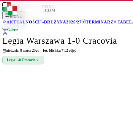
LEGIONISCI
.COM
LEGIONISCI
.COM
MENU
AKTUALNOŚCI
DRUŻYNA
2026/27
TERMINARZ
TABEL
Galerie
Legia Warszawa 1-0 Cracovia
niedziela, 8 marca 2026
fot.
Mishka
52
zdjęć
Legia
1-0
Cracovia