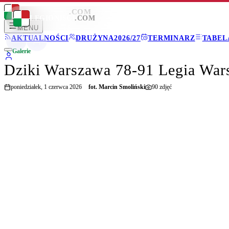
LEGIONISCI
.COM
LEGIONISCI
.COM
MENU
AKTUALNOŚCI
DRUŻYNA
2026/27
TERMINARZ
TABEL
Galerie
Dziki Warszawa 78-91 Legia War
poniedziałek, 1 czerwca 2026
fot.
Marcin Smoliński
90
zdjęć