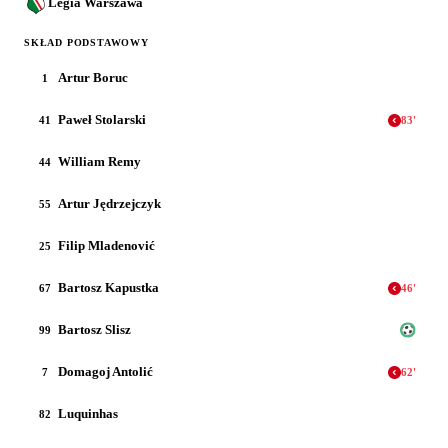
Legia Warszawa
SKŁAD PODSTAWOWY
Artur Boruc
1
Paweł Stolarski
41
83
'
William Remy
44
Artur Jędrzejczyk
55
Filip Mladenović
25
Bartosz Kapustka
67
46
'
Bartosz Slisz
99
Domagoj Antolić
7
62
'
Luquinhas
82