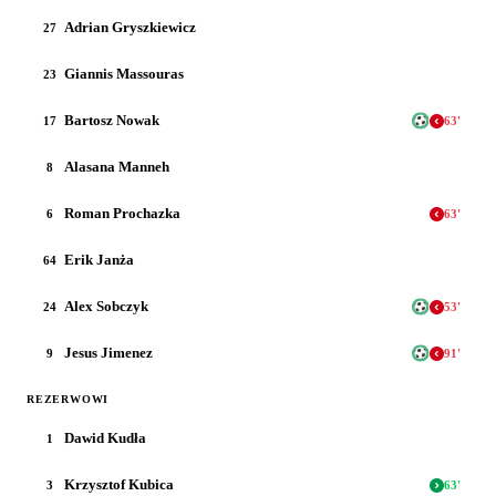
Adrian Gryszkiewicz
27
Giannis Massouras
23
Bartosz Nowak
17
63
'
Alasana Manneh
8
Roman Prochazka
6
63
'
Erik Janża
64
Alex Sobczyk
24
53
'
Jesus Jimenez
9
91
'
REZERWOWI
Dawid Kudła
1
Krzysztof Kubica
3
63
'