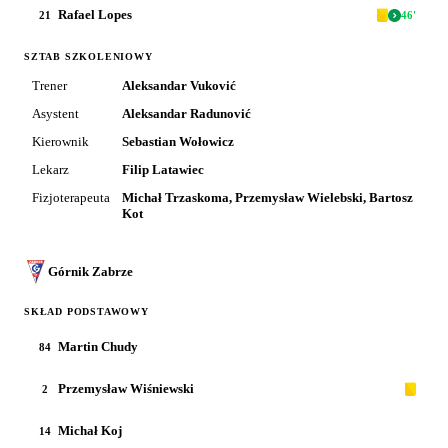
Rafael Lopes
21
46
'
SZTAB SZKOLENIOWY
Trener
Aleksandar Vuković
Asystent
Aleksandar Radunović
Kierownik
Sebastian Wołowicz
Lekarz
Filip Latawiec
Fizjoterapeuta
Michał Trzaskoma, Przemysław Wielebski, Bartosz
Kot
Górnik Zabrze
SKŁAD PODSTAWOWY
Martin Chudy
84
Przemysław Wiśniewski
2
Michał Koj
14