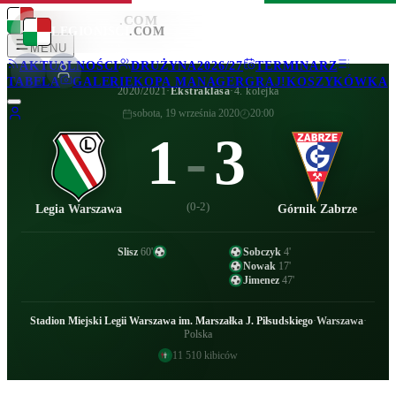
LEGIONISCI
.COM
LEGIONISCI
.COM
MENU
AKTUALNOŚCI
DRUŻYNA
2026/27
TERMINARZ
TABELA
GALERIE
KOPA MANAGER
GRAJ!
KOSZYKÓWKA
2020/2021
·
Ekstraklasa
·
4. kolejka
sobota, 19 września 2020
20:00
1
-
3
(
0-2
)
Legia Warszawa
Górnik Zabrze
Slisz
60
'
Sobczyk
4
'
Nowak
17
'
Jimenez
47
'
Stadion Miejski Legii Warszawa im. Marszałka J. Piłsudskiego
·
Warszawa
·
Polska
11 510
kibiców