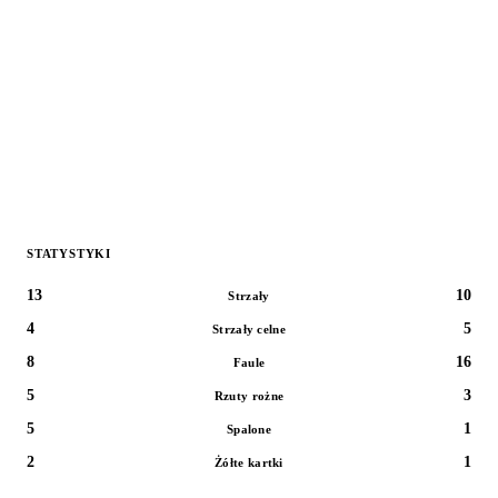
STATYSTYKI
13
10
Strzały
4
5
Strzały celne
8
16
Faule
5
3
Rzuty rożne
5
1
Spalone
2
1
Żółte kartki