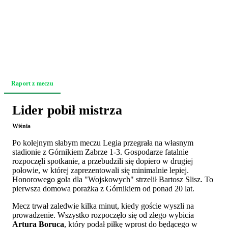
Raport z meczu
Relacja z trybun
Akcja po akcji
Zapowiedź
Lider pobił mistrza
Wiśnia
Po kolejnym słabym meczu Legia przegrała na własnym
stadionie z Górnikiem Zabrze 1-3. Gospodarze fatalnie
rozpoczęli spotkanie, a przebudzili się dopiero w drugiej
połowie, w której zaprezentowali się minimalnie lepiej.
Honorowego gola dla "Wojskowych" strzelił Bartosz Slisz. To
pierwsza domowa porażka z Górnikiem od ponad 20 lat.
Mecz trwał zaledwie kilka minut, kiedy goście wyszli na
prowadzenie. Wszystko rozpoczęło się od złego wybicia
Artura Boruca
, który podał piłkę wprost do będącego w