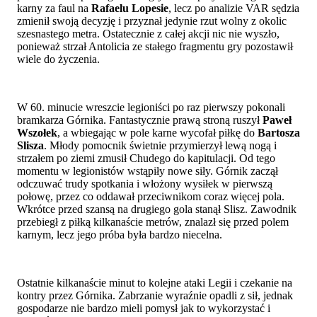
karny za faul na
Rafaelu Lopesie
, lecz po analizie VAR sędzia
zmienił swoją decyzję i przyznał jedynie rzut wolny z okolic
szesnastego metra. Ostatecznie z całej akcji nic nie wyszło,
ponieważ strzał Antolicia ze stałego fragmentu gry pozostawił
wiele do życzenia.
W 60. minucie wreszcie legioniści po raz pierwszy pokonali
bramkarza Górnika. Fantastycznie prawą stroną ruszył
Paweł
Wszołek
, a wbiegając w pole karne wycofał piłkę do
Bartosza
Slisza
. Młody pomocnik świetnie przymierzył lewą nogą i
strzałem po ziemi zmusił Chudego do kapitulacji. Od tego
momentu w legionistów wstąpiły nowe siły. Górnik zaczął
odczuwać trudy spotkania i włożony wysiłek w pierwszą
połowę, przez co oddawał przeciwnikom coraz więcej pola.
Wkrótce przed szansą na drugiego gola stanął Slisz. Zawodnik
przebiegł z piłką kilkanaście metrów, znalazł się przed polem
karnym, lecz jego próba była bardzo niecelna.
Ostatnie kilkanaście minut to kolejne ataki Legii i czekanie na
kontry przez Górnika. Zabrzanie wyraźnie opadli z sił, jednak
gospodarze nie bardzo mieli pomysł jak to wykorzystać i