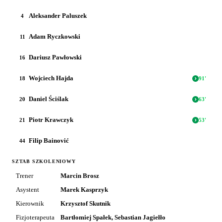
Aleksander Paluszek
4
Adam Ryczkowski
11
Dariusz Pawłowski
16
Wojciech Hajda
18
91
'
Daniel Ściślak
20
63
'
Piotr Krawczyk
21
53
'
Filip Bainović
44
SZTAB SZKOLENIOWY
Trener
Marcin Brosz
Asystent
Marek Kasprzyk
Kierownik
Krzysztof Skutnik
Fizjoterapeuta
Bartłomiej Spałek, Sebastian Jagiełło