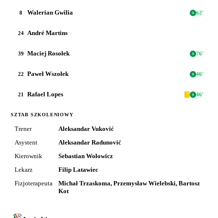
Walerian Gwilia
8
62
'
André Martins
24
Maciej Rosołek
39
76
'
Paweł Wszołek
22
46
'
Rafael Lopes
21
46
'
SZTAB SZKOLENIOWY
Trener
Aleksandar Vuković
Asystent
Aleksandar Radunović
Kierownik
Sebastian Wołowicz
Lekarz
Filip Latawiec
Fizjoterapeuta
Michał Trzaskoma, Przemysław Wielebski, Bartosz
Kot