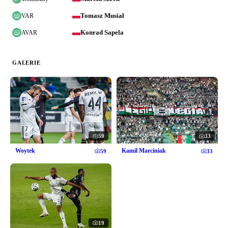
Tomasz Musiał
VAR
Konrad Sapela
AVAR
GALERIE
59
33
Woytek
Kamil Marciniak
59
33
19