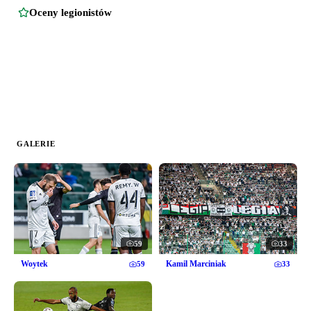
Oceny legionistów
GALERIE
59
33
Woytek
Kamil Marciniak
59
33