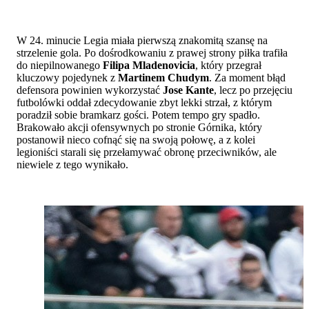
W 24. minucie Legia miała pierwszą znakomitą szansę na
strzelenie gola. Po dośrodkowaniu z prawej strony piłka trafiła
do niepilnowanego
Filipa Mladenovicia
, który przegrał
kluczowy pojedynek z
Martinem Chudym
. Za moment błąd
defensora powinien wykorzystać
Jose Kante
, lecz po przejęciu
futbolówki oddał zdecydowanie zbyt lekki strzał, z którym
poradził sobie bramkarz gości. Potem tempo gry spadło.
Brakowało akcji ofensywnych po stronie Górnika, który
postanowił nieco cofnąć się na swoją połowę, a z kolei
legioniści starali się przełamywać obronę przeciwników, ale
niewiele z tego wynikało.