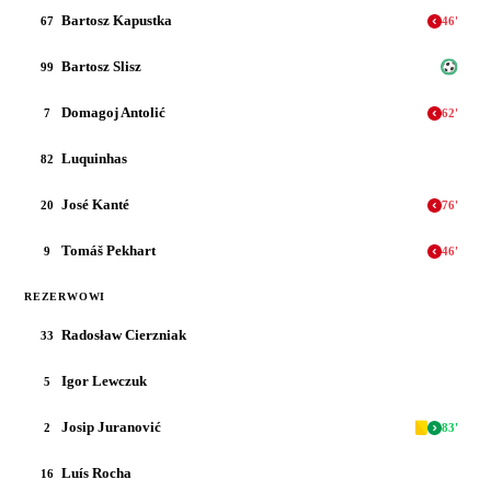
Bartosz Kapustka
67
46
'
Bartosz Slisz
99
Domagoj Antolić
7
62
'
Luquinhas
82
José Kanté
20
76
'
Tomáš Pekhart
9
46
'
REZERWOWI
Radosław Cierzniak
33
Igor Lewczuk
5
Josip Juranović
2
83
'
Luís Rocha
16