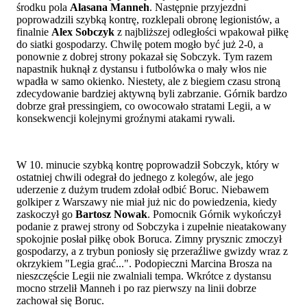
środku pola
Alasana Manneh
. Następnie przyjezdni
poprowadzili szybką kontrę, rozklepali obronę legionistów, a
finalnie
Alex Sobczyk
z najbliższej odległości wpakował piłkę
do siatki gospodarzy. Chwilę potem mogło być już 2-0, a
ponownie z dobrej strony pokazał się Sobczyk. Tym razem
napastnik huknął z dystansu i futbolówka o mały włos nie
wpadła w samo okienko. Niestety, ale z biegiem czasu stroną
zdecydowanie bardziej aktywną byli zabrzanie. Górnik bardzo
dobrze grał pressingiem, co owocowało stratami Legii, a w
konsekwencji kolejnymi groźnymi atakami rywali.
W 10. minucie szybką kontrę poprowadził Sobczyk, który w
ostatniej chwili odegrał do jednego z kolegów, ale jego
uderzenie z dużym trudem zdołał odbić Boruc. Niebawem
golkiper z Warszawy nie miał już nic do powiedzenia, kiedy
zaskoczył go
Bartosz Nowak
. Pomocnik Górnik wykończył
podanie z prawej strony od Sobczyka i zupełnie nieatakowany
spokojnie posłał piłkę obok Boruca. Zimny prysznic zmoczył
gospodarzy, a z trybun poniosły się przeraźliwe gwizdy wraz z
okrzykiem "Legia grać...". Podopieczni Marcina Brosza na
nieszczęście Legii nie zwalniali tempa. Wkrótce z dystansu
mocno strzelił Manneh i po raz pierwszy na linii dobrze
zachował się Boruc.