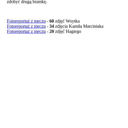
zdobyć drugą bramkę.
Fotoreportaż z meczu
-
60
zdjęć Woytka
Fotoreportaż z meczu
-
34
zdjęcia Kamila Marciniaka
Fotoreportaż z meczu
-
20
zdjęć Hagiego