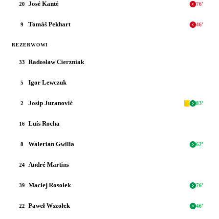
José Kanté
20
76
'
Tomáš Pekhart
9
46
'
REZERWOWI
Radosław Cierzniak
33
Igor Lewczuk
5
Josip Juranović
2
83
'
Luís Rocha
16
Walerian Gwilia
8
62
'
André Martins
24
Maciej Rosołek
39
76
'
Paweł Wszołek
22
46
'