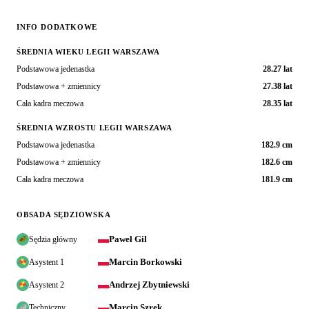
INFO DODATKOWE
ŚREDNIA WIEKU LEGII WARSZAWA
Podstawowa jedenastka
28.27 lat
Podstawowa + zmiennicy
27.38 lat
Cała kadra meczowa
28.35 lat
ŚREDNIA WZROSTU LEGII WARSZAWA
Podstawowa jedenastka
182.9 cm
Podstawowa + zmiennicy
182.6 cm
Cała kadra meczowa
181.9 cm
OBSADA SĘDZIOWSKA
Paweł Gil
Sędzia główny
Marcin Borkowski
Asystent 1
Andrzej Zbytniewski
Asystent 2
Marcin Szrek
Techniczny