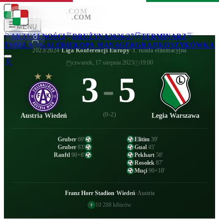
LEGIONISCI
.COM
LEGIONISCI
.COM
MENU
AKTUALNOŚCI
DRUŻYNA
2026/27
TERMINARZ
TABELA
GALERIE
KOPA MANAGER
GRAJ!
KOSZYKÓWKA
2023/2024
·
Liga Konferencji Europy
·
3. runda eliminacyjna
czwartek, 17 sierpnia 2023
19:00
3
-
5
(
0-2
)
Austria Wiedeń
Legia Warszawa
Gruber
69
'
Elitim
39
'
Gruber
83
'
Gual
45
'
Ranftl
90+6
'
Pekhart
58
'
Rosołek
87
'
Muçi
90+10
'
Franz Horr Stadion
·
Wiedeń
·
Austria
10 288
kibiców