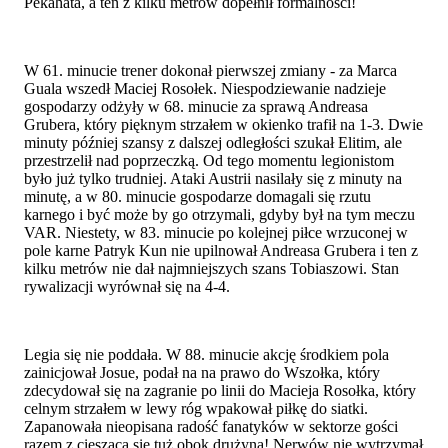
Pekahata, a ten z kilku metrów dopełnił formalności!
W 61. minucie trener dokonał pierwszej zmiany - za Marca
Guala wszedł Maciej Rosołek. Niespodziewanie nadzieje
gospodarzy odżyły w 68. minucie za sprawą Andreasa
Grubera, który pięknym strzałem w okienko trafił na 1-3. Dwie
minuty później szansy z dalszej odległości szukał Elitim, ale
przestrzelił nad poprzeczką. Od tego momentu legionistom
było już tylko trudniej. Ataki Austrii nasilały się z minuty na
minutę, a w 80. minucie gospodarze domagali się rzutu
karnego i być może by go otrzymali, gdyby był na tym meczu
VAR. Niestety, w 83. minucie po kolejnej piłce wrzuconej w
pole karne Patryk Kun nie upilnował Andreasa Grubera i ten z
kilku metrów nie dał najmniejszych szans Tobiaszowi. Stan
rywalizacji wyrównał się na 4-4.
Legia się nie poddała. W 88. minucie akcję środkiem pola
zainicjował Josue, podał na na prawo do Wszołka, który
zdecydował się na zagranie po linii do Macieja Rosołka, który
celnym strzałem w lewy róg wpakował piłkę do siatki.
Zapanowała nieopisana radość fanatyków w sektorze gości
razem z cieszącą się tuż obok drużyną! Nerwów nie wytrzymał