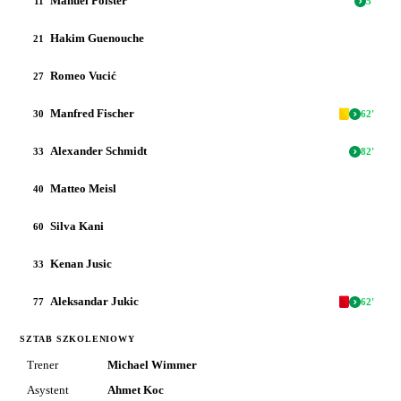
Manuel Polster
11
5
'
Hakim Guenouche
21
Romeo Vucić
27
Manfred Fischer
30
62
'
Alexander Schmidt
33
82
'
Matteo Meisl
40
Silva Kani
60
Kenan Jusic
33
Aleksandar Jukic
77
62
'
SZTAB SZKOLENIOWY
Trener
Michael Wimmer
Asystent
Ahmet Koc