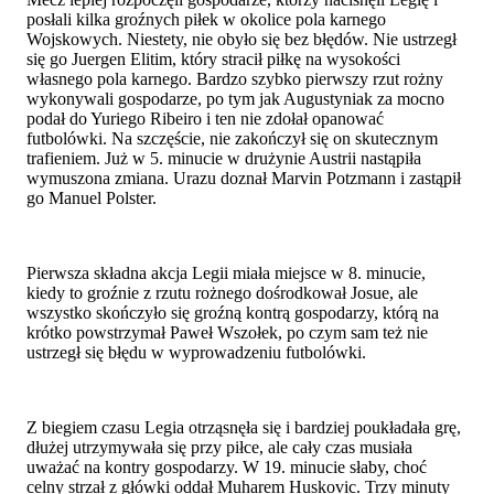
posłali kilka groźnych piłek w okolice pola karnego
Wojskowych. Niestety, nie obyło się bez błędów. Nie ustrzegł
się go Juergen Elitim, który stracił piłkę na wysokości
własnego pola karnego. Bardzo szybko pierwszy rzut rożny
wykonywali gospodarze, po tym jak Augustyniak za mocno
podał do Yuriego Ribeiro i ten nie zdołał opanować
futbolówki. Na szczęście, nie zakończył się on skutecznym
trafieniem. Już w 5. minucie w drużynie Austrii nastąpiła
wymuszona zmiana. Urazu doznał Marvin Potzmann i zastąpił
go Manuel Polster.
Pierwsza składna akcja Legii miała miejsce w 8. minucie,
kiedy to groźnie z rzutu rożnego dośrodkował Josue, ale
wszystko skończyło się groźną kontrą gospodarzy, którą na
krótko powstrzymał Paweł Wszołek, po czym sam też nie
ustrzegł się błędu w wyprowadzeniu futbolówki.
Z biegiem czasu Legia otrząsnęła się i bardziej poukładała grę,
dłużej utrzymywała się przy piłce, ale cały czas musiała
uważać na kontry gospodarzy. W 19. minucie słaby, choć
celny strzał z główki oddał Muharem Huskovic. Trzy minuty