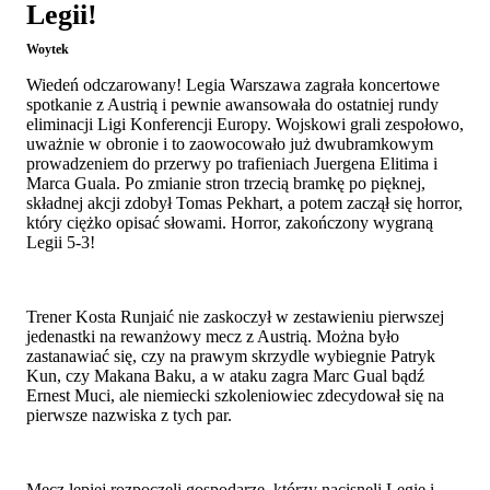
Legii!
Woytek
Wiedeń odczarowany! Legia Warszawa zagrała koncertowe
spotkanie z Austrią i pewnie awansowała do ostatniej rundy
eliminacji Ligi Konferencji Europy. Wojskowi grali zespołowo,
uważnie w obronie i to zaowocowało już dwubramkowym
prowadzeniem do przerwy po trafieniach Juergena Elitima i
Marca Guala. Po zmianie stron trzecią bramkę po pięknej,
składnej akcji zdobył Tomas Pekhart, a potem zaczął się horror,
który ciężko opisać słowami. Horror, zakończony wygraną
Legii 5-3!
Trener Kosta Runjaić nie zaskoczył w zestawieniu pierwszej
jedenastki na rewanżowy mecz z Austrią. Można było
zastanawiać się, czy na prawym skrzydle wybiegnie Patryk
Kun, czy Makana Baku, a w ataku zagra Marc Gual bądź
Ernest Muci, ale niemiecki szkoleniowiec zdecydował się na
pierwsze nazwiska z tych par.
Mecz lepiej rozpoczęli gospodarze, którzy nacisnęli Legię i