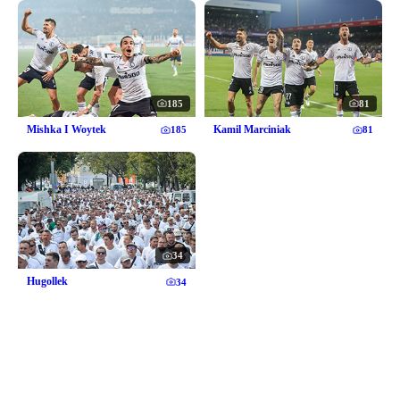
185
81
Mishka I Woytek
Kamil Marciniak
185
81
34
Hugollek
34