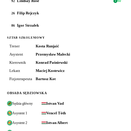
Lindsay Rose
92
94
'
Filip Rejczyk
26
Igor Strzałek
86
SZTAB SZKOLENIOWY
Trener
Kosta Runjaić
Asystent
Przemysław Małecki
Kierownik
Konrad Paśniewski
Lekarz
Maciej Kostewicz
Fizjoterapeuta
Bartosz Kot
OBSADA SĘDZIOWSKA
Istvan Vad
Sędzia główny
Vencel Tóth
Asystent 1
Istvan Albert
Asystent 2