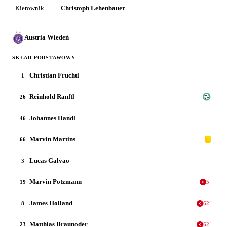
Kierownik
Christoph Lehenbauer
Austria Wiedeń
SKŁAD PODSTAWOWY
Christian Fruchtl
1
Reinhold Ranftl
26
Johannes Handl
46
Marvin Martins
66
Lucas Galvao
3
Marvin Potzmann
19
5
'
James Holland
8
62
'
Matthias Braunoder
23
62
'