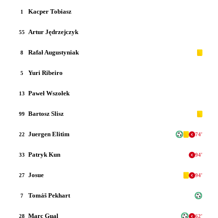
Kacper Tobiasz
1
Artur Jędrzejczyk
55
Rafał Augustyniak
8
Yuri Ribeiro
5
Paweł Wszołek
13
Bartosz Slisz
99
Juergen Elitim
22
74
'
Patryk Kun
33
94
'
Josue
27
94
'
Tomáš Pekhart
7
Marc Gual
28
62
'