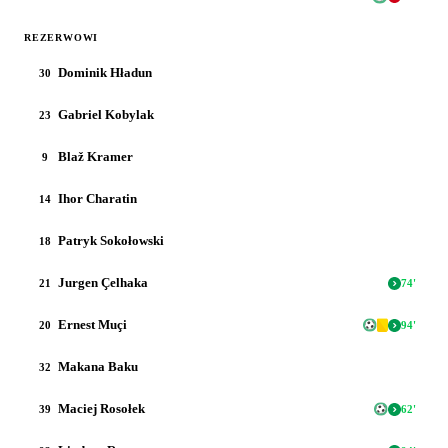
REZERWOWI
Dominik Hładun
30
Gabriel Kobylak
23
Blaž Kramer
9
Ihor Charatin
14
Patryk Sokołowski
18
Jurgen Çelhaka
21
74
'
Ernest Muçi
20
94
'
Makana Baku
32
Maciej Rosołek
39
62
'