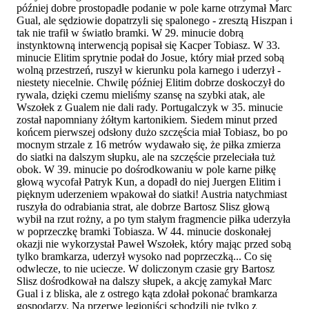
później dobre prostopadłe podanie w pole karne otrzymał Marc
Gual, ale sędziowie dopatrzyli się spalonego - zresztą Hiszpan i
tak nie trafił w światło bramki. W 29. minucie dobrą
instynktowną interwencją popisał się Kacper Tobiasz. W 33.
minucie Elitim sprytnie podał do Josue, który miał przed sobą
wolną przestrzeń, ruszył w kierunku pola karnego i uderzył -
niestety niecelnie. Chwilę później Elitim dobrze doskoczył do
rywala, dzięki czemu mieliśmy szansę na szybki atak, ale
Wszołek z Gualem nie dali rady. Portugalczyk w 35. minucie
został napomniany żółtym kartonikiem. Siedem minut przed
końcem pierwszej odsłony dużo szczęścia miał Tobiasz, bo po
mocnym strzale z 16 metrów wydawało się, że piłka zmierza
do siatki na dalszym słupku, ale na szczęście przeleciała tuż
obok. W 39. minucie po dośrodkowaniu w pole karne piłkę
głową wycofał Patryk Kun, a dopadł do niej Juergen Elitim i
pięknym uderzeniem wpakował do siatki! Austria natychmiast
ruszyła do odrabiania strat, ale dobrze Bartosz Slisz głową
wybił na rzut rożny, a po tym stałym fragmencie piłka uderzyła
w poprzeczkę bramki Tobiasza. W 44. minucie doskonałej
okazji nie wykorzystał Paweł Wszołek, który mając przed sobą
tylko bramkarza, uderzył wysoko nad poprzeczką... Co się
odwlecze, to nie uciecze. W doliczonym czasie gry Bartosz
Slisz dośrodkował na dalszy słupek, a akcję zamykał Marc
Gual i z bliska, ale z ostrego kąta zdołał pokonać bramkarza
gospodarzy. Na przerwę legioniści schodzili nie tylko z