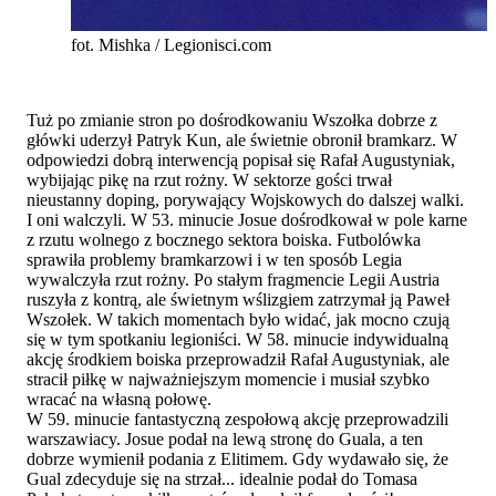
fot. Mishka / Legionisci.com
Tuż po zmianie stron po dośrodkowaniu Wszołka dobrze z
główki uderzył Patryk Kun, ale świetnie obronił bramkarz. W
odpowiedzi dobrą interwencją popisał się Rafał Augustyniak,
wybijając pikę na rzut rożny. W sektorze gości trwał
nieustanny doping, porywający Wojskowych do dalszej walki.
I oni walczyli. W 53. minucie Josue dośrodkował w pole karne
z rzutu wolnego z bocznego sektora boiska. Futbolówka
sprawiła problemy bramkarzowi i w ten sposób Legia
wywalczyła rzut rożny. Po stałym fragmencie Legii Austria
ruszyła z kontrą, ale świetnym wślizgiem zatrzymał ją Paweł
Wszołek. W takich momentach było widać, jak mocno czują
się w tym spotkaniu legioniści. W 58. minucie indywidualną
akcję środkiem boiska przeprowadził Rafał Augustyniak, ale
stracił piłkę w najważniejszym momencie i musiał szybko
wracać na własną połowę.
W 59. minucie fantastyczną zespołową akcję przeprowadzili
warszawiacy. Josue podał na lewą stronę do Guala, a ten
dobrze wymienił podania z Elitimem. Gdy wydawało się, że
Gual zdecyduje się na strzał... idealnie podał do Tomasa