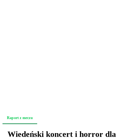
Raport z meczu
Relacja z trybun
Akcja po akcji
Zapowiedź
Wiedeński koncert i horror dla