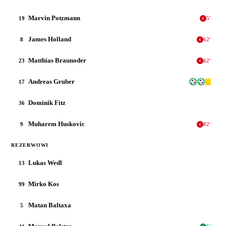
Marvin Potzmann
19
5
'
James Holland
8
62
'
Matthias Braunoder
23
62
'
Andreas Gruber
17
Dominik Fitz
36
Muharem Huskovic
9
82
'
REZERWOWI
Lukas Wedl
13
Mirko Kos
99
Matan Baltaxa
5