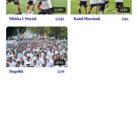
185
81
Mishka I Woytek
Kamil Marciniak
185
81
34
Hugollek
34