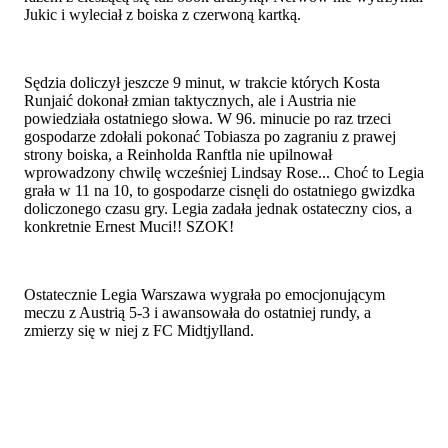
Jukic i wyleciał z boiska z czerwoną kartką.
Sędzia doliczył jeszcze 9 minut, w trakcie których Kosta
Runjaić dokonał zmian taktycznych, ale i Austria nie
powiedziała ostatniego słowa. W 96. minucie po raz trzeci
gospodarze zdołali pokonać Tobiasza po zagraniu z prawej
strony boiska, a Reinholda Ranftla nie upilnował
wprowadzony chwilę wcześniej Lindsay Rose... Choć to Legia
grała w 11 na 10, to gospodarze cisnęli do ostatniego gwizdka
doliczonego czasu gry. Legia zadała jednak ostateczny cios, a
konkretnie Ernest Muci!! SZOK!
Ostatecznie Legia Warszawa wygrała po emocjonującym
meczu z Austrią 5-3 i awansowała do ostatniej rundy, a
zmierzy się w niej z FC Midtjylland.