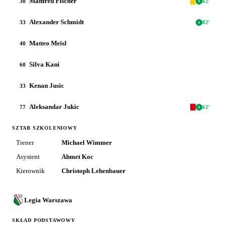
Manfred Fischer
30
62
'
Alexander Schmidt
33
82
'
Matteo Meisl
40
Silva Kani
60
Kenan Jusic
33
Aleksandar Jukic
77
62
'
SZTAB SZKOLENIOWY
Trener
Michael Wimmer
Asystent
Ahmet Koc
Kierownik
Christoph Lehenbauer
Legia Warszawa
SKŁAD PODSTAWOWY