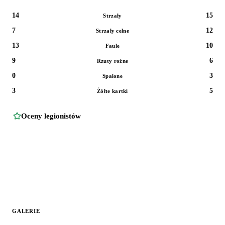
14
15
Strzały
7
12
Strzały celne
13
10
Faule
9
6
Rzuty rożne
0
3
Spalone
3
5
Żółte kartki
Oceny legionistów
GALERIE