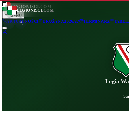
LEGIONISCI
.COM
LEGIONISCI
.COM
MENU
AKTUALNOŚCI
DRUŻYNA
2026/27
TERMINARZ
TABEL
Legia Wa
Sta