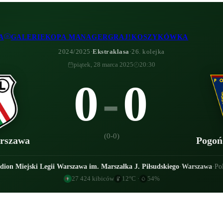
A
GALERIE
KOPA MANAGER
GRAJ!
KOSZYKÓWKA
2024/2025
·
Ekstraklasa
·
26. kolejka
piątek, 28 marca 2025
20:30
0
-
0
(
0-0
)
rszawa
Pogoń
dion Miejski Legii Warszawa im. Marszałka J. Piłsudskiego
·
Warszawa
·
Po
27 424
kibiców
12
°C
·
54
%