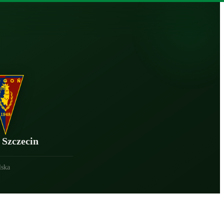
 Szczecin
lska