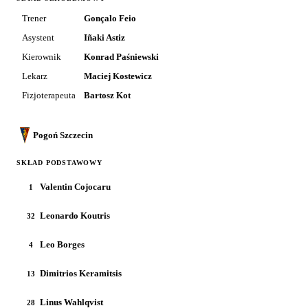
Trener
Gonçalo Feio
Asystent
Iñaki Astiz
Kierownik
Konrad Paśniewski
Lekarz
Maciej Kostewicz
Fizjoterapeuta
Bartosz Kot
Pogoń Szczecin
SKŁAD PODSTAWOWY
Valentin Cojocaru
1
Leonardo Koutris
32
Leo Borges
4
Dimitrios Keramitsis
13
Linus Wahlqvist
28