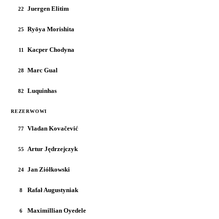
Juergen Elitim
22
Ryōya Morishita
25
Kacper Chodyna
11
Marc Gual
28
Luquinhas
82
REZERWOWI
Vladan Kovačević
77
Artur Jędrzejczyk
55
Jan Ziółkowski
24
Rafał Augustyniak
8
Maximillian Oyedele
6