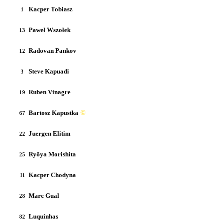
Kacper Tobiasz
1
Paweł Wszołek
13
Radovan Pankov
12
Steve Kapuadi
3
Ruben Vinagre
19
Bartosz Kapustka
©
67
Juergen Elitim
22
Ryōya Morishita
25
Kacper Chodyna
11
Marc Gual
28
Luquinhas
82