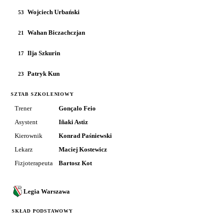
Wojciech Urbański
53
Wahan Biczachczjan
21
Ilja Szkurin
17
Patryk Kun
23
SZTAB SZKOLENIOWY
Trener
Gonçalo Feio
Asystent
Iñaki Astiz
Kierownik
Konrad Paśniewski
Lekarz
Maciej Kostewicz
Fizjoterapeuta
Bartosz Kot
Legia Warszawa
SKŁAD PODSTAWOWY