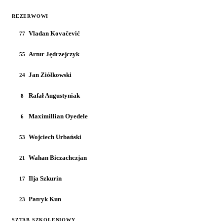
REZERWOWI
Vladan Kovačević
77
Artur Jędrzejczyk
55
Jan Ziółkowski
24
Rafał Augustyniak
8
Maximillian Oyedele
6
Wojciech Urbański
53
Wahan Biczachczjan
21
Ilja Szkurin
17
Patryk Kun
23
SZTAB SZKOLENIOWY