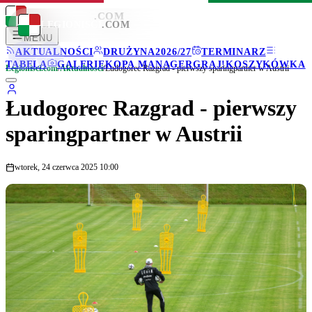
LEGIONISCI
.COM
LEGIONISCI
.COM
MENU
AKTUALNOŚCI
DRUŻYNA
2026/27
TERMINARZ
TABELA
GALERIE
KOPA MANAGER
GRAJ!
KOSZYKÓWKA
Legionisci.com
/
Aktualności
/
Łudogorec Razgrad - pierwszy sparingpartner w Austrii
Łudogorec Razgrad - pierwszy
sparingpartner w Austrii
wtorek, 24 czerwca 2025 10:00