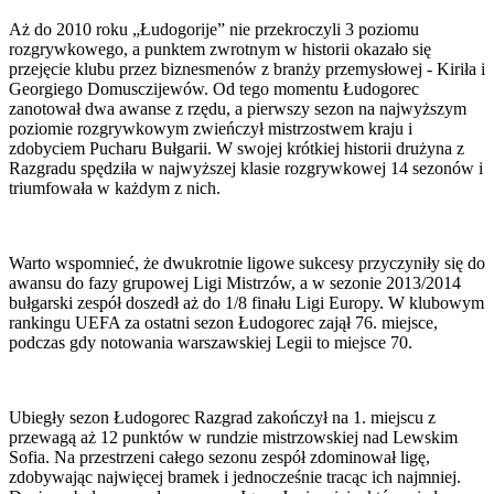
Aż do 2010 roku „Łudogorije” nie przekroczyli 3 poziomu
rozgrywkowego, a punktem zwrotnym w historii okazało się
przejęcie klubu przez biznesmenów z branży przemysłowej - Kiriła i
Georgiego Domusczijewów. Od tego momentu Łudogorec
zanotował dwa awanse z rzędu, a pierwszy sezon na najwyższym
poziomie rozgrywkowym zwieńczył mistrzostwem kraju i
zdobyciem Pucharu Bułgarii. W swojej krótkiej historii drużyna z
Razgradu spędziła w najwyższej klasie rozgrywkowej 14 sezonów i
triumfowała w każdym z nich.
Warto wspomnieć, że dwukrotnie ligowe sukcesy przyczyniły się do
awansu do fazy grupowej Ligi Mistrzów, a w sezonie 2013/2014
bułgarski zespół doszedł aż do 1/8 finału Ligi Europy. W klubowym
rankingu UEFA za ostatni sezon Łudogorec zajął 76. miejsce,
podczas gdy notowania warszawskiej Legii to miejsce 70.
Ubiegły sezon Łudogorec Razgrad zakończył na 1. miejscu z
przewagą aż 12 punktów w rundzie mistrzowskiej nad Lewskim
Sofia. Na przestrzeni całego sezonu zespół zdominował ligę,
zdobywając najwięcej bramek i jednocześnie tracąc ich najmniej.