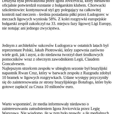
Drużyna była prowadzona przez Igora Jovicevicia, który niedawno
oficjalnie potwierdził rozstanie z bułgarskim klubem. Chorwacki
szkoleniowiec kontynuował styl gry polegający na całkowitej
kontroli nad meczem - średnia posiadania piłki przez Łudogorec w
meczach ligowych wyniosła 58%. Z kolei rozgrywki europejskie
bułgarski zespół zakończył na 33. miejscu fazy ligowej Ligi Europy,
nie notując ani jednego zwycięstwa.
Jednym z architektów sukcesów Łudogorca w ostatnich latach był
reprezentant Polski, Jakub Piotrowski, który zapewnia zarówno
wiele goli, jak i asyst, a do niedawna tworzył duet środkowych
pomocników wraz z obecnym zawodnikiem Legii, Claudem
Goncalvesem.
Najlepszym strzelcem zespołu w ubiegłym sezonie był brazylijski
napastnik Rwan Cruz, który w barwach zespołu z Razgradu zdobył
10 bramek w ligowych rozgrywkach. Udane występy przyczyniły
się do zainteresowania ze strony brazylijskiego Botafogo, które było
gotowe zapłacić za Cruza 10 milionów euro.
Warto wspomnieć, że media informowały niedawno o
zainteresowaniu zatrudnieniem Igora Jovicevicia przez Legię
Warszawa. Nie wiadomo, ile w tym było prawdy, a ile medialnych