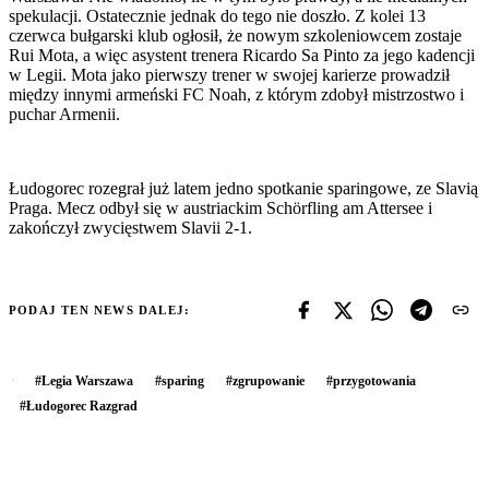
spekulacji. Ostatecznie jednak do tego nie doszło. Z kolei 13
czerwca bułgarski klub ogłosił, że nowym szkoleniowcem zostaje
Rui Mota, a więc asystent trenera Ricardo Sa Pinto za jego kadencji
w Legii. Mota jako pierwszy trener w swojej karierze prowadził
między innymi armeński FC Noah, z którym zdobył mistrzostwo i
puchar Armenii.
Łudogorec rozegrał już latem jedno spotkanie sparingowe, ze Slavią
Praga. Mecz odbył się w austriackim Schörfling am Attersee i
zakończył zwycięstwem Slavii 2-1.
PODAJ TEN NEWS DALEJ:
#
Legia Warszawa
#
sparing
#
zgrupowanie
#
przygotowania
#
Łudogorec Razgrad