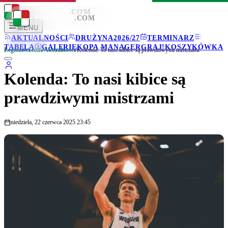
LEGIONISCI
.COM
LEGIONISCI
.COM
MENU
AKTUALNOŚCI
DRUŻYNA
2026/27
TERMINARZ
TABELA
GALERIE
KOPA MANAGER
GRAJ!
KOSZYKÓWKA
Legionisci.com
/
Aktualności
/
Kolenda: To nasi kibice są prawdziwymi mistrzami
Kolenda: To nasi kibice są
prawdziwymi mistrzami
niedziela, 22 czerwca 2025 23:45