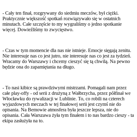
- Cały ten finał, rozgrywany do siedmiu meczów, był ciężki.
Praktycznie większość spotkań rozwiązywało się w ostatnich
minutach. Całe szczęście to my wygraliśmy o jedno spotkanie
więcej. Dowieźliśmy to zwycięstwo.
- Czas w tym momencie dla nas nie istnieje. Emocje sięgają zenitu.
Nie interesuje nas co jest jutro, nie interesuje nas co jest za tydzień.
Wracamy do Warszawy i chcemy cieszyć się tą chwilą. Na pewno
będzie ona do zapamiętania na długo.
- To nasi kibice są prawdziwymi mistrzami. Pomagali nam przez
całe play-offy - od serii z drużyną z Wałbrzycha, przez półfinał we
Włocławku do rywalizacji w Lublinie. To, co robili na czterech
wyjazdowych meczach w tej finałowej serii jest czymś nie do
opisania. Na Bemowie atmosfera była jeszcze lepsza, nie do
opisania. Cała Warszawa żyła tym finałem i to nas bardzo cieszy - ta
ekipa zasłużyła na to.