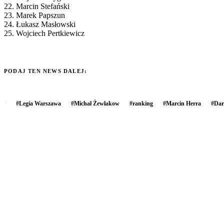
22. Marcin Stefański
23. Marek Papszun
24. Łukasz Masłowski
25. Wojciech Pertkiewicz
PODAJ TEN NEWS DALEJ:
#
Legia Warszawa
#
Michał Żewłakow
#
ranking
#
Marcin Herra
#
Dar