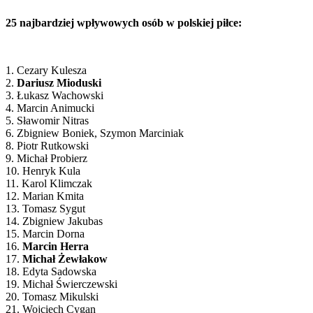
25 najbardziej wpływowych osób w polskiej piłce:
1. Cezary Kulesza
2.
Dariusz Mioduski
3. Łukasz Wachowski
4. Marcin Animucki
5. Sławomir Nitras
6. Zbigniew Boniek, Szymon Marciniak
8. Piotr Rutkowski
9. Michał Probierz
10. Henryk Kula
11. Karol Klimczak
12. Marian Kmita
13. Tomasz Sygut
14. Zbigniew Jakubas
15. Marcin Dorna
16.
Marcin Herra
17.
Michał Żewłakow
18. Edyta Sadowska
19. Michał Świerczewski
20. Tomasz Mikulski
21. Wojciech Cygan