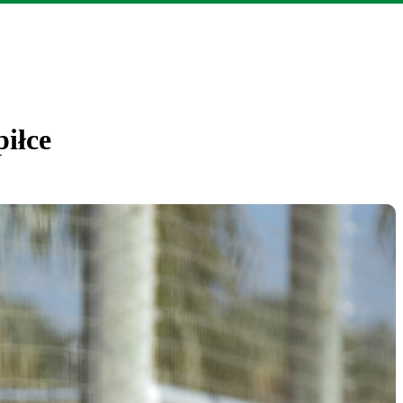
piłce