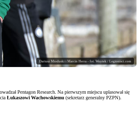
Dariusz Mioduski i Marcin Herra - fot. Woytek / Legionisci.com
owadzał Pentagon Research. Na pierwszym miejscu uplasował się
ecia
Łukaszowi Wachowskiemu
(sekretarz generalny PZPN).