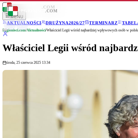
LEGIONISCI
.COM
LEGIONISCI
.COM
MENU
AKTUALNOŚCI
DRUŻYNA
2026/27
TERMINARZ
TABEL
Legionisci.com
/
Aktualności
/
Właściciel Legii wśród najbardziej wpływowych osób w polski
Właściciel Legii wśród najbardz
środa, 25 czerwca 2025 13:34