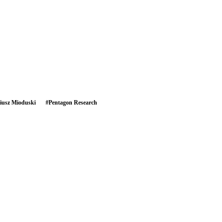
iusz Mioduski
#
Pentagon Research