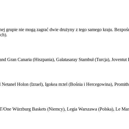
ej grupie nie mogą zagrać dwie drużyny z tego samego kraju. Bezpoś
ch).
 Gran Canaria (Hiszpania), Galatasaray Stambuł (Turcja), Joventut B
tanel Holon (Izrael), Igokea m:tel (Bośnia i Hercegowina), Promithea
 FIT/One Würzburg Baskets (Niemcy), Legia Warszawa (Polska), Le Man