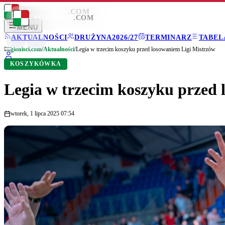
LEGIONISCI
.COM
LEGIONISCI
.COM
MENU
AKTUALNOŚCI
DRUŻYNA
2026/27
TERMINARZ
TABEL
Legionisci.com
/
Aktualności
/
Legia w trzecim koszyku przed losowaniem Ligi Mistrzów
KOSZYKÓWKA
Legia w trzecim koszyku przed 
wtorek, 1 lipca 2025 07:54