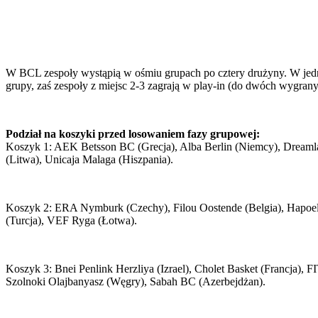
W BCL zespoły wystąpią w ośmiu grupach po cztery drużyny. W jedn
grupy, zaś zespoły z miejsc 2-3 zagrają w play-in (do dwóch wygrany
Podział na koszyki przed losowaniem fazy grupowej:
Koszyk 1: AEK Betsson BC (Grecja), Alba Berlin (Niemcy), Dreamland
(Litwa), Unicaja Malaga (Hiszpania).
Koszyk 2: ERA Nymburk (Czechy), Filou Oostende (Belgia), Hapoel Ne
(Turcja), VEF Ryga (Łotwa).
Koszyk 3: Bnei Penlink Herzliya (Izrael), Cholet Basket (Francja),
Szolnoki Olajbanyasz (Węgry), Sabah BC (Azerbejdżan).