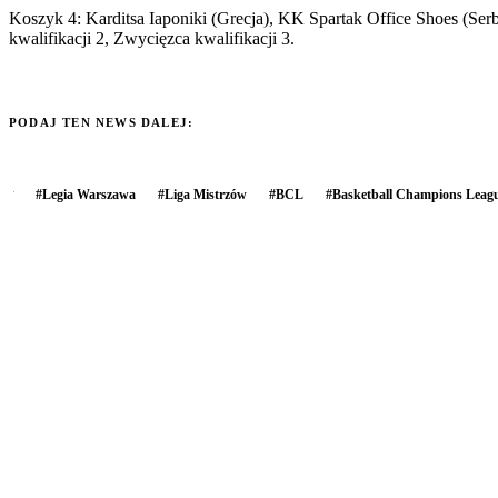
Koszyk 4: Karditsa Iaponiki (Grecja), KK Spartak Office Shoes (Ser
kwalifikacji 2, Zwycięzca kwalifikacji 3.
PODAJ TEN NEWS DALEJ:
#
Legia Warszawa
#
Liga Mistrzów
#
BCL
#
Basketball Champions Leag