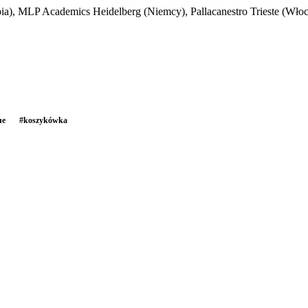
bia), MLP Academics Heidelberg (Niemcy), Pallacanestro Trieste (Wło
ue
#
koszykówka