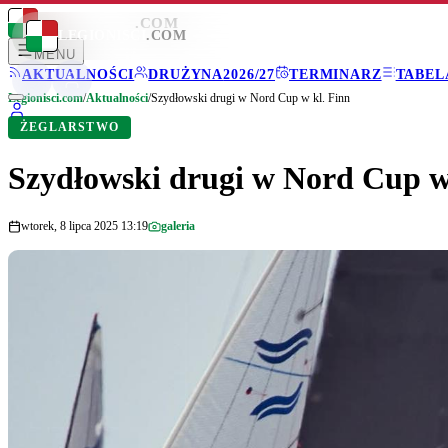
LEGIONISCI
.COM
LEGIONISCI
.COM
MENU
AKTUALNOŚCI
DRUŻYNA
2026/27
TERMINARZ
TABEL
Legionisci.com
/
Aktualności
/
Szydłowski drugi w Nord Cup w kl. Finn
ŻEGLARSTWO
Szydłowski drugi w Nord Cup w
wtorek, 8 lipca 2025 13:19
galeria