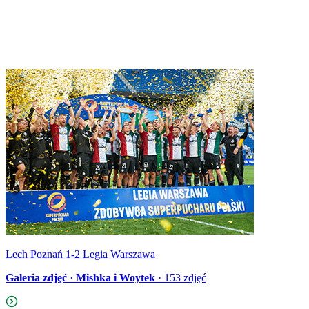
Lech Poznań 1-2 Legia Warszawa
Galeria zdjęć
·
Mishka i Woytek
·
153
zdjęć