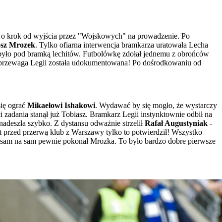
ło o krok od wyjścia przez "Wojskowych" na prowadzenie. Po
osz Mrozek
. Tylko ofiarna interwencja bramkarza uratowała Lecha
yło pod bramką lechitów. Futbolówkę zdołał jednemu z obrońców
ie przewaga Legii została udokumentowana! Po dośrodkowaniu od
się ograć
Mikaelowi Ishakowi
. Wydawać by się mogło, że wystarczy
i zadania stanął już Tobiasz. Bramkarz Legii instynktownie odbił na
adeszła szybko. Z dystansu odważnie strzelił
Rafał Augustyniak
-
ut przed przerwą klub z Warszawy tylko to potwierdził! Wszystko
ji sam na sam pewnie pokonał Mrozka. To było bardzo dobre pierwsze