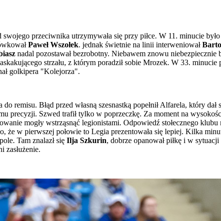
od swojego przeciwnika utrzymywała się przy piłce. W 11. minucie by
łówkował
Paweł Wszołek
. jednak świetnie na linii interweniował
Bart
biasz
nadal pozostawał bezrobotny. Niebawem znowu niebezpiecznie b
 zaskakującego strzału, z którym poradził sobie Mrozek. W 33. minuc
ł golkipera "Kolejorza".
o remisu. Błąd przed własną szesnastką popełnił Alfarela, który dał 
o mu precyzji. Szwed trafił tylko w poprzeczkę. Za moment na wysokośc
dowanie mogły wstrząsnąć legionistami. Odpowiedź stołecznego klubu n
o, że w pierwszej połowie to Legia prezentowała się lepiej. Kilka min
pole. Tam znalazł się
Ilja Szkurin
, dobrze opanował piłkę i w sytuac
i zasłużenie.