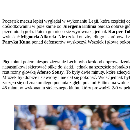
Początek meczu lepiej wyglądał w wykonaniu Legii, która częściej 
dośrodkowaniu w pole karne od
Juergena Elitima
bardzo dobrze g
przed utratą gola. Potem gra nieco się wyrównała, jednak
Kacper To
wyłuskać
Migouela Alfarela
. Nie czekał on zbyt długo i spróbował
Patryka Kuna
ponad defensorów wyskoczył Wszołek i głową pokona
Pięć minut potem niespodziewanie Lech był o krok od doprowadzenia d
napastnikowi skierować piłkę do siatki, jednak na szczęście zabrakł
rzut rożny główkę
Afonso Sousy
. To były dwie minuty, które zdecy
Mrozek był dobrze ustawiony i nie dał się pokonać. Widać jednak był
zaczęło się od znakomitego podania z głębi pola od Elitima na wolne 
45 minut w wykonaniu stołecznego klubu, który prowadził 2-0 w pełn