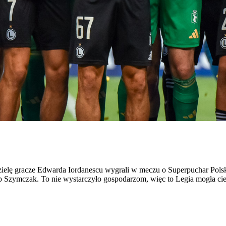
lę gracze Edwarda Iordanescu wygrali w meczu o Superpuchar Polski 
 Szymczak. To nie wystarczyło gospodarzom, więc to Legia mogła cies