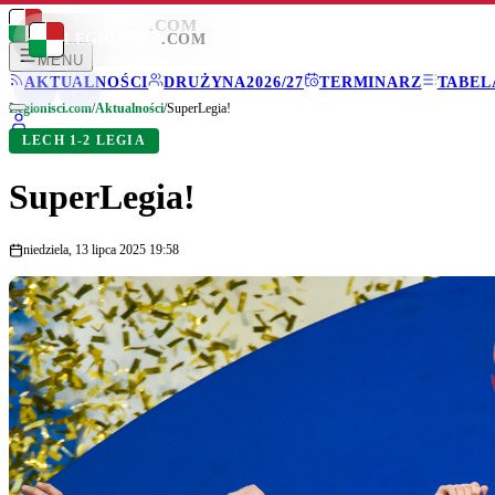
LEGIONISCI
.COM
LEGIONISCI
.COM
MENU
AKTUALNOŚCI
DRUŻYNA
2026/27
TERMINARZ
TABEL
Legionisci.com
/
Aktualności
/
SuperLegia!
LECH 1-2 LEGIA
SuperLegia!
niedziela, 13 lipca 2025 19:58