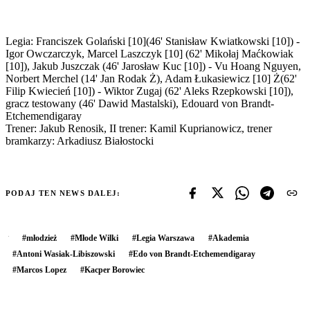
Legia: Franciszek Golański [10](46' Stanisław Kwiatkowski [10]) -
Igor Owczarczyk, Marcel Laszczyk [10] (62' Mikołaj Maćkowiak
[10]), Jakub Juszczak (46' Jarosław Kuc [10]) - Vu Hoang Nguyen,
Norbert Merchel (14' Jan Rodak Ż), Adam Łukasiewicz [10] Ż(62'
Filip Kwiecień [10]) - Wiktor Zugaj (62' Aleks Rzepkowski [10]),
gracz testowany (46' Dawid Mastalski), Edouard von Brandt-
Etchemendigaray
Trener: Jakub Renosik, II trener: Kamil Kuprianowicz, trener
bramkarzy: Arkadiusz Białostocki
PODAJ TEN NEWS DALEJ:
#
młodzież
#
Młode Wilki
#
Legia Warszawa
#
Akademia
#
Antoni Wasiak-Libiszowski
#
Edo von Brandt-Etchemendigaray
#
Marcos Lopez
#
Kacper Borowiec