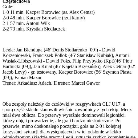
Częstochowa
Gole:
1-0 11 min. Kacper Borowiec (as. Alex Cetnar)
2-0 48 min. Kacper Borowiec (rzut karny)
2-1 57 min. Antoni Wilk
2-2 73 min. Krystian Siedlaczek
Legia: Jan Bienduga (46' Denis Stoliarenko [09]) - Dawid
Korzeniowski, Franciszek Pollok (46' Stanisław Kubiak), Antoni
Wasiak-Libiszowski - Dawid Foks, Filip Przybyłko (Kpt)(46' Piotr
Bartnicki [09]), Jan Kniat (46' Kajetan Brzeziński), Alex Cetnar (62'
Jacob Levy) - gr. testowany, Kacper Borowiec (56' Szymon Piasta
[09]), Fabian Mazur
Trener: Arkadiusz Adach, II trener: Marcel Gawor
Oba zespoły należały do czołówki w rozgrywkach CLJ U17, a
sporą część składu stanowili właśnie zawodnicy z tych ekip. Mecz
miał dwa oblicza. Do przerwy wyraźnie dominowali legioniści,
którzy objęli prowadzenie, ale grali bardzo nieskutecznie. Po
przerwie, mimo doskonałego początku, gola na 2-0 i kolejnej
korzystnej sytuacji dla występujących w tej odsłonie w lekko
odmłodzonym składzie graczy Legii, sytuacja szybko kompletnie się