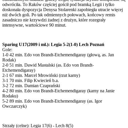
odwróciła. To Raków częściej gościł pod bramką Legii i tylko
doskonała dyspozycja Denysa Stolarenki zapobiegła utracie więcej
niż dwóch goli. Po tak odmiennych połowach, końcowy remis
zasadniczo nie krzywdzi żadnej z drużyn, które rozegrały
intensywne, wartościowe 90 minut.
Sparing U17(2009 i mł.): Legia 5-2(1-0) Lech Poznań
Gole:
1-0 42 min. Edo von Brandt-Etchemendigaray (głową, as. Jan
Rodak)
2-0 51 min. Dawid Mastalski (as. Edo von Brandt-
Etchemendigaray)
2-1 67 min. Marcel Mrowiński (rzut karny)
3-1 70 min. Filip Kwiecień b.a.
3-2 72 min. Damian Czaprański
4-2 80 min. Edo von Brandt-Etchemendigaray (karny na Janie
Rodaku)
5-2 89 min. Edo von Brandt-Etchemendigaray (as. Igor
Owczarczyk)
Strzały (celne): Legia 17(6) - Lech 8(5)