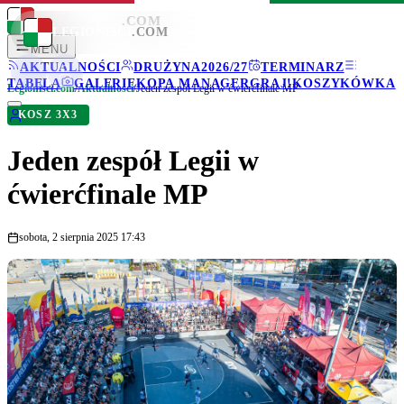
LEGIONISCI
.COM
LEGIONISCI
.COM
MENU
AKTUALNOŚCI
DRUŻYNA
2026/27
TERMINARZ
TABELA
GALERIE
KOPA MANAGER
GRAJ!
KOSZYKÓWKA
Legionisci.com
/
Aktualności
/
Jeden zespół Legii w ćwierćfinale MP
KOSZ 3X3
Jeden zespół Legii w
ćwierćfinale MP
sobota, 2 sierpnia 2025 17:43