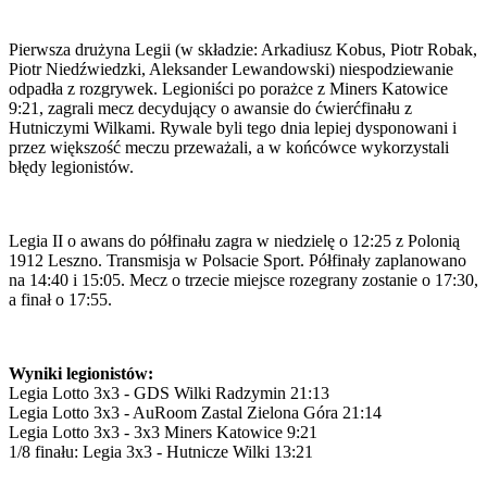
Pierwsza drużyna Legii (w składzie: Arkadiusz Kobus, Piotr Robak,
Piotr Niedźwiedzki, Aleksander Lewandowski) niespodziewanie
odpadła z rozgrywek. Legioniści po porażce z Miners Katowice
9:21, zagrali mecz decydujący o awansie do ćwierćfinału z
Hutniczymi Wilkami. Rywale byli tego dnia lepiej dysponowani i
przez większość meczu przeważali, a w końcówce wykorzystali
błędy legionistów.
Legia II o awans do półfinału zagra w niedzielę o 12:25 z Polonią
1912 Leszno. Transmisja w Polsacie Sport. Półfinały zaplanowano
na 14:40 i 15:05. Mecz o trzecie miejsce rozegrany zostanie o 17:30,
a finał o 17:55.
Wyniki legionistów:
Legia Lotto 3x3 - GDS Wilki Radzymin 21:13
Legia Lotto 3x3 - AuRoom Zastal Zielona Góra 21:14
Legia Lotto 3x3 - 3x3 Miners Katowice 9:21
1/8 finału: Legia 3x3 - Hutnicze Wilki 13:21