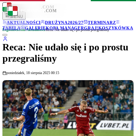
LEGIONISCI
.COM
LEGIONISCI
.COM
MENU
AKTUALNOŚCI
DRUŻYNA
2026/27
TERMINARZ
TABELA
GALERIE
KOPA MANAGER
GRAJ!
KOSZYKÓWKA
Legionisci.com
/
Aktualności
/
Reca: Nie udało się i po prostu przegraliśmy
Reca: Nie udało się i po prostu
przegraliśmy
poniedziałek, 18 sierpnia 2025 00:15