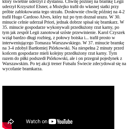
który świetnie uderzył z dystansu. Chwilę później na bramkę Legii
uderzył Krzysztof Elsner, a Możejko trafił do własnej siatki przy
próbie zablokowania tego strzału. Dosłownie chwilę później na 4-2
trafił Hugo Cardoso Alves, który tuż po tym doznał urazu. W 30.
minucie celnie uderzał Priori, jednak dobrze spisał się bramkarz. W
35. minucie gospodarze wykonywali przedłużony rzut karny, po
tym jak zespół Legii zanotował szóste przewinienie. Karol Czyszek
wziął bardzo długi rozbieg, z połowy boiska i... trafił prosto w
interweniującego Tomasza Warszawskiego. W 37. minucie bramkę
na 3-4 zdobył Bartłomiej Piórkowski. Na niespełna 2 minuty przed
końcem gospodarze mieli kolejny przedłużony rzut karny. Tym
razem do piłki podszedł Piórkowski, ale i on przegrał pojedynek z
Warszawskim. Po tej akcji trener Futsalu Świecie zdecydował się na
wycofanie bramkarza.