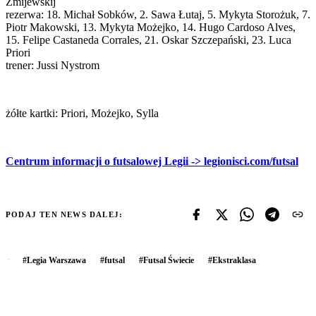
Żmijewskij
rezerwa: 18. Michał Sobków, 2. Sawa Łutaj, 5. Mykyta Storożuk, 7.
Piotr Makowski, 13. Mykyta Możejko, 14. Hugo Cardoso Alves,
15. Felipe Castaneda Corrales, 21. Oskar Szczepański, 23. Luca
Priori
trener: Jussi Nystrom
żółte kartki: Priori, Możejko, Sylla
Centrum informacji o futsalowej Legii -> legionisci.com/futsal
PODAJ TEN NEWS DALEJ:
#
Legia Warszawa
#
futsal
#
Futsal Świecie
#
Ekstraklasa