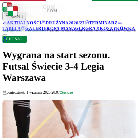
LEGIONISCI
.COM
LEGIONISCI
.COM
MENU
AKTUALNOŚCI
DRUŻYNA
2026/27
TERMINARZ
TABELA
GALERIE
KOPA MANAGER
GRAJ!
KOSZYKÓWKA
Legionisci.com
/
Aktualności
/
Wygrana na start sezonu. Futsal Świecie 3-4 Legia Warszawa
FUTSAL
Wygrana na start sezonu.
Futsal Świecie 3-4 Legia
Warszawa
poniedziałek, 1 września 2025 20:07
wideo