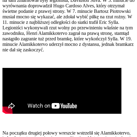
na sam zmarnował były legionista, Davidson Silva. W 5. minucie do
wyrównania doprowadził Hugo Cardoso Alves, który otrzymał
świetne podanie z prawej strony. W 7. minucie Bartosz Piotrowski
musiał mocno się wykazać, ale zdołał wybić piłkę na rzut rożny. W
11. minucie z najbliższej odległości do siatki trafił Eric Sylla.
Legioniści wykonywali rzut wolny po przewinieniu właśnie na tym
zawodniku, Henri Alamikkotervo zagrał na prawą stronę, stamtąd
nastąpiło zagranie tuż przed bramkę, które wykończył Sylla. W 19.
minucie Alamikkotervo uderzył mocno z dystansu, jednak bramkarz
nie dał się zaskoczyć.
Na początku drugiej połowy wreszcie wstrzelił się Alamikkotervo,