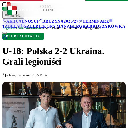
LEGIONISCI
.COM
LEGIONISCI
.COM
MENU
AKTUALNOŚCI
DRUŻYNA
2026/27
TERMINARZ
TABELA
GALERIE
KOPA MANAGER
GRAJ!
KOSZYKÓWKA
Legionisci.com
/
Aktualności
/
U-18: Polska 2-2 Ukraina. Grali legioniści
REPREZENTACJA
U-18: Polska 2-2 Ukraina.
Grali legioniści
sobota, 6 września 2025 19:32