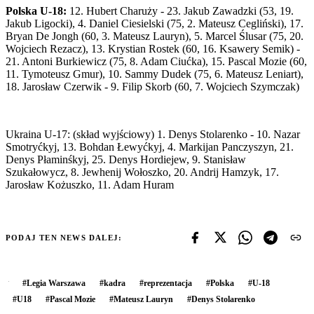
Polska U-18:
12. Hubert Charuży - 23. Jakub Zawadzki (53, 19.
Jakub Ligocki), 4. Daniel Ciesielski (75, 2. Mateusz Cegliński), 17.
Bryan De Jongh (60, 3. Mateusz Lauryn), 5. Marcel Ślusar (75, 20.
Wojciech Rezacz), 13. Krystian Rostek (60, 16. Ksawery Semik) -
21. Antoni Burkiewicz (75, 8. Adam Ciućka), 15. Pascal Mozie (60,
11. Tymoteusz Gmur), 10. Sammy Dudek (75, 6. Mateusz Leniart),
18. Jarosław Czerwik - 9. Filip Skorb (60, 7. Wojciech Szymczak)
Ukraina U-17: (skład wyjściowy) 1. Denys Stolarenko - 10. Nazar
Smotryćkyj, 13. Bohdan Łewyćkyj, 4. Markijan Panczyszyn, 21.
Denys Płaminśkyj, 25. Denys Hordiejew, 9. Stanisław
Szukałowycz, 8. Jewhenij Wołoszko, 20. Andrij Hamzyk, 17.
Jarosław Kożuszko, 11. Adam Huram
PODAJ TEN NEWS DALEJ:
#
Legia Warszawa
#
kadra
#
reprezentacja
#
Polska
#
U-18
#
U18
#
Pascal Mozie
#
Mateusz Lauryn
#
Denys Stolarenko