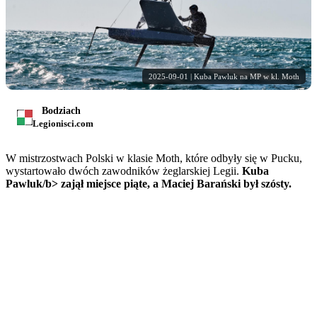
2025-09-01 | Kuba Pawluk na MP w kl. Moth
Bodziach
Legionisci.com
W mistrzostwach Polski w klasie Moth, które odbyły się w Pucku,
wystartowało dwóch zawodników żeglarskiej Legii.
Kuba
Pawluk/b> zajął miejsce piąte, a
Maciej Barański
był szósty.