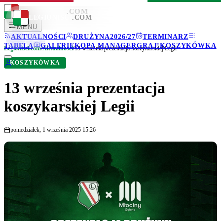
LEGIONISCI
.COM
LEGIONISCI
.COM
MENU
AKTUALNOŚCI
DRUŻYNA
2026/27
TERMINARZ
TABELA
GALERIE
KOPA MANAGER
GRAJ!
KOSZYKÓWKA
Legionisci.com
/
Aktualności
/
13 września prezentacja koszykarskiej Legii
KOSZYKÓWKA
13 września prezentacja
koszykarskiej Legii
poniedziałek, 1 września 2025 15:26