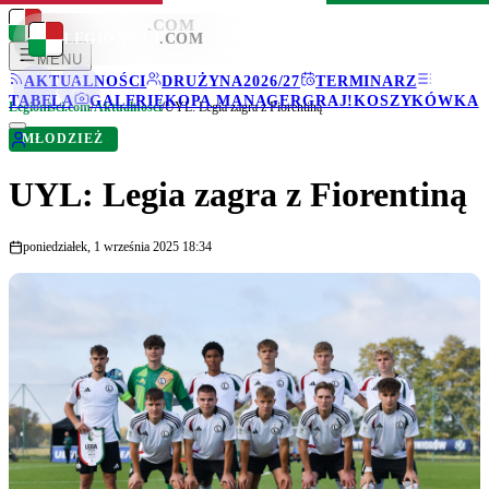
LEGIONISCI
.COM
LEGIONISCI
.COM
MENU
AKTUALNOŚCI
DRUŻYNA
2026/27
TERMINARZ
TABELA
GALERIE
KOPA MANAGER
GRAJ!
KOSZYKÓWKA
Legionisci.com
/
Aktualności
/
UYL: Legia zagra z Fiorentiną
MŁODZIEŻ
UYL: Legia zagra z Fiorentiną
poniedziałek, 1 września 2025 18:34