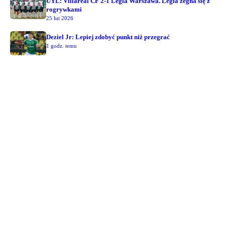
UYL: Villareal CF 2-1 Legia Warszawa. Legia żegna się z
rogrywkami
25 lut 2026
Deziel Jr: Lepiej zdobyć punkt niż przegrać
1 godz. temu