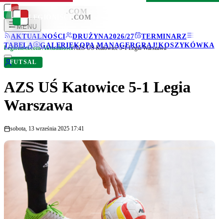
LEGIONISCI
.COM
LEGIONISCI
.COM
MENU
AKTUALNOŚCI
DRUŻYNA
2026/27
TERMINARZ
TABELA
GALERIE
KOPA MANAGER
GRAJ!
KOSZYKÓWKA
Legionisci.com
/
Aktualności
/
AZS UŚ Katowice 5-1 Legia Warszawa
FUTSAL
AZS UŚ Katowice 5-1 Legia
Warszawa
sobota, 13 września 2025 17:41