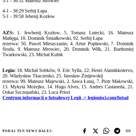
3-1 - 36:52 Mateusz Mrowiec
4-1 - 38:29 Serhij Łapa
5-1 - 39:58 Jehenij Kozłow
AZS:
1. Jewhenij Kozłow, 5. Tomasz Lutecki, 16. Mateusz
Matlęga, 10. Dominik Śmiałkowski, 92. Serhij Łapa
rezerwa: 50. Paweł Mieszczanin, 4. Artur Popławski, 7. Dominik
Środa, 9. Mateusz Mrowiec, 20. Dominik Wilk, 21. Bartłomiej
Twarkowski, 23. Michał Kubik
Legia:
18. Michał Sobków, 9. Eric Sylla, 22. Henri Alamikkotervo,
20. Władysław Tkaczenko, 25. Jarosław Żmijewskij
rezerwa: 99. Mateusz Majewski, 2. Sawa Łutaj, 7. Piotr Makowski,
13. Mykyta Możejko, 14. Hugo Alves, 15. Andres Castaneda, 21.
Oskar Szczepański, 23. Luca Priori
Centrum informacji o futsalowej Legii -> legionisci.com/futsal
PODAJ TEN NEWS DALEJ: