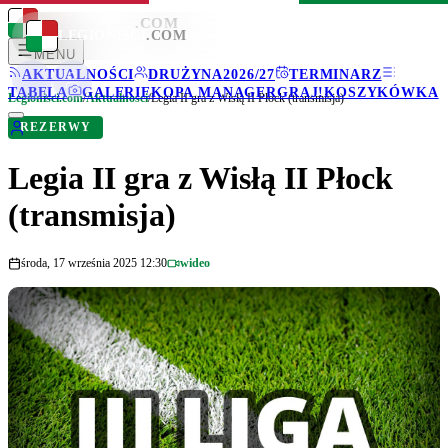
LEGIONISCI
.COM
LEGIONISCI
.COM
MENU
AKTUALNOŚCI
DRUŻYNA
2026/27
TERMINARZ
TABELA
GALERIE
KOPA MANAGER
GRAJ!
KOSZYKÓWKA
Legionisci.com
/
Aktualności
/
Legia II gra z Wisłą II Płock (transmisja)
REZERWY
Legia II gra z Wisłą II Płock
(transmisja)
środa, 17 września 2025 12:30
wideo