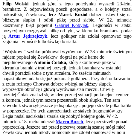
Filip Wolski
, jednak górą z tego pojedynku wyszedł 23-letni
bramkarz. Z odpowiedzią poszli gospodarze, a o kolejny strzał
pokusił się Żewłakow, lecz
Marek Kozioł
dobrze ustawił się na
bliższym słupku i odbił piłkę przed siebie. W 22. minucie
koszmarny błąd popełnił
Gabriel Kobylak
. Legioniści w ataku
pozycyjnym rozgrywali piłkę od tyłu, w kierunku bramkarza podał
ją
Artur Jędrzejczyk
, lecz golkiper nie zdołał opanować tego
zagrania i wpuścił futbolówkę do siatki.
"Wojskowi" szybko próbowali wyrównać. W 28. minucie świetnym
rajdem popisał się Żewłakow, dograł na pole karne do
niepilnowanego
Antonio Čolaka
, który skontrował piłkę w
kierunku bramki z trudnej pozycji, jednak bramkarz w ostatniej
chwili poradził sobie z tym strzałem. Po sześciu minutach
napastnikowi udało się już pokonać golkipera. Przy dośrodkowaniu
z rzutu rożnego Chorwat dobrze wbiegł na bliższy słupek,
wyprzedził obrońcę i głową wyrównał stan meczu. Chwilę
później Čolak znalazł się w identycznej sytuacji po kolejnej centrze
z kornera, jednak tym razem przestrzelił obok słupka. Ten sam
zawodnik stworzył jeszcze jedną okazję - po jego strzale piłka trafiła
w poprzeczkę. Po tych zagrożeniach ze stałych fragmentów gry
Legia nadal naciskała i starała się zdobyć kolejne gole. W 42.
minucie z 18. metra uderzał
Marco Burch
, lecz przestrzelił ponad
poprzeczką. Jeszcze tuż przed przerwą ostatnią szansę mógł mieć
Żewłakow, jednak młody pomocnik nie zdołał opanować w polu