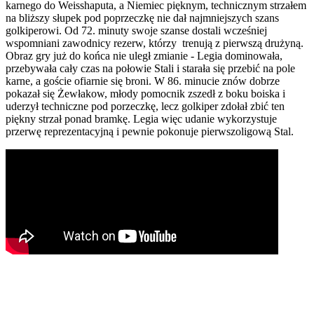
karnego do Weisshaputa, a Niemiec pięknym, technicznym strzałem
na bliższy słupek pod poprzeczkę nie dał najmniejszych szans
golkiperowi. Od 72. minuty swoje szanse dostali wcześniej
wspomniani zawodnicy rezerw, którzy trenują z pierwszą drużyną.
Obraz gry już do końca nie uległ zmianie - Legia dominowała,
przebywała cały czas na połowie Stali i starała się przebić na pole
karne, a goście ofiarnie się broni. W 86. minucie znów dobrze
pokazał się Żewłakow, młody pomocnik zszedł z boku boiska i
uderzył techniczne pod porzeczkę, lecz golkiper zdołał zbić ten
piękny strzał ponad bramkę. Legia więc udanie wykorzystuje
przerwę reprezentacyjną i pewnie pokonuje pierwszoligową Stal.