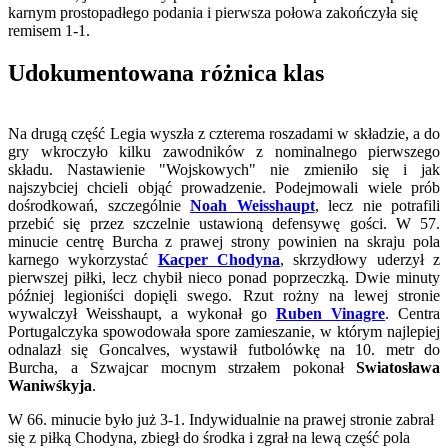
karnym prostopadłego podania i pierwsza połowa zakończyła się
remisem 1-1.
Udokumentowana różnica klas
Na drugą część Legia wyszła z czterema roszadami w składzie, a do
gry wkroczyło kilku zawodników z nominalnego pierwszego
składu. Nastawienie "Wojskowych" nie zmieniło się i jak
najszybciej chcieli objąć prowadzenie. Podejmowali wiele prób
dośrodkowań, szczególnie
Noah Weisshaupt
, lecz nie potrafili
przebić się przez szczelnie ustawioną defensywę gości. W 57.
minucie centrę Burcha z prawej strony powinien na skraju pola
karnego wykorzystać
Kacper Chodyna
, skrzydłowy uderzył z
pierwszej piłki, lecz chybił nieco ponad poprzeczką. Dwie minuty
później legioniści dopięli swego. Rzut rożny na lewej stronie
wywalczył Weisshaupt, a wykonał go
Ruben Vinagre
. Centra
Portugalczyka spowodowała spore zamieszanie, w którym najlepiej
odnalazł się Goncalves, wystawił futbolówkę na 10. metr do
Burcha, a Szwajcar mocnym strzałem pokonał
Swiatosława
Waniwśkyja
.
W 66. minucie było już 3-1. Indywidualnie na prawej stronie zabrał
się z piłką Chodyna, zbiegł do środka i zgrał na lewą część pola