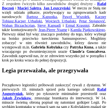
Z zespołem ćwiczyło kilku zawodników drugiej drużyny -
Rafał
Boczoń
i
Maciej Saletra
,
Jan Leszczyński
.
W meczu ze Stalą nie
wzięli udziału piłkarze, przebywający na zgrupowaniach kadr
narodowych:
Bartosz Kapustka
,
Paweł Wszołek
,
Kacper
Tobiasz
,
Kacper Urbański
,
Wojciech Urbański
,
Petar Stojanović
,
Wahan Biczachczjan
,
Steve Kapuadi
i
Ermal Krasniqi
. Zabrakło
także kontuzjowanych:
Jean-Pierre Nsame
i
Kamila Piątkowskiego
.
Pierwszy skład był więc znacząco podobny do tego, który wybiegł
na boisko przeciwko tureckiemu Samsunsporowi. Mogliśmy
zobaczyć w nim również zawodników, którzy dawno nie
występowali m.in.
Gabriela Kobylaka
czy
Patryka Kuna
, a także
wracającego po dwumiesięcznym urazie
Claude'a Goncalvesa
.
Zawodnik zapewnił nas, że ze zdrowiem wszystko już w porządku i
krok po kroku wraca do pełnej dyspozycji.
Legia przeważała, ale przegrywała
Początkowo legioniści próbowali zaskoczyć rywali z dystansu. W
pierwszych 10. minutach sprzed pola karnego uderzali
Rafał
Augustyniak
, który po rykoszecie minimalnie przestrzelił oraz
Jakub Żewłakow
, zmuszając bramkarza do interwencji. W 14.
minucie świetną obroną popisał się natomiast golkiper Legii. Po
szybkim kontrataku w sytuacji sam na sam z Kobylakiem znalazł się