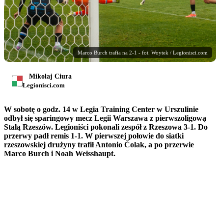
Marco Burch trafia na 2-1 - fot. Woytek / Legionisci.com
Mikołaj Ciura
Legionisci.com
W sobotę o godz. 14 w Legia Training Center w Urszulinie
odbył się sparingowy mecz Legii Warszawa z pierwszoligową
Stalą Rzeszów. Legioniści pokonali zespół z Rzeszowa 3-1. Do
przerwy padł remis 1-1. W pierwszej połowie do siatki
rzeszowskiej drużyny trafił Antonio Čolak, a po przerwie
Marco Burch i Noah Weisshaupt.