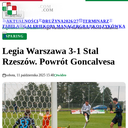
LEGIONISCI
.COM
LEGIONISCI
.COM
MENU
AKTUALNOŚCI
DRUŻYNA
2026/27
TERMINARZ
TABELA
GALERIE
KOPA MANAGER
GRAJ!
KOSZYKÓWKA
Legionisci.com
/
Aktualności
/
Legia Warszawa 3-1 Stal Rzeszów. Powrót Goncalvesa
SPARING
Legia Warszawa 3-1 Stal
Rzeszów. Powrót Goncalvesa
sobota, 11 października 2025 15:40
wideo