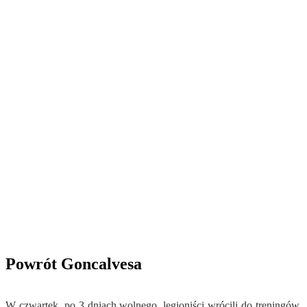
Powrót Goncalvesa
W czwartek, po 3 dniach wolnego, legioniści wrócili do treningów.