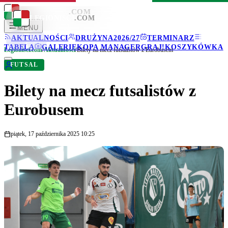
LEGIONISCI
.COM
LEGIONISCI
.COM
MENU
AKTUALNOŚCI
DRUŻYNA
2026/27
TERMINARZ
TABELA
GALERIE
KOPA MANAGER
GRAJ!
KOSZYKÓWKA
Legionisci.com
/
Aktualności
/
Bilety na mecz futsalistów z Eurobusem
FUTSAL
Bilety na mecz futsalistów z
Eurobusem
piątek, 17 października 2025 10:25