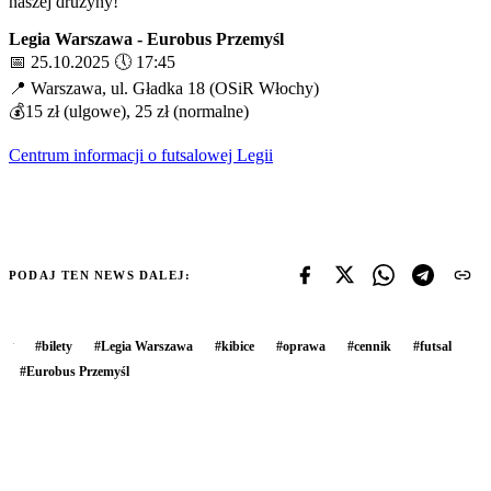
naszej drużyny!
Legia Warszawa - Eurobus Przemyśl
📅 25.10.2025 🕔 17:45
📍 Warszawa, ul. Gładka 18 (OSiR Włochy)
💰15 zł (ulgowe), 25 zł (normalne)
Centrum informacji o futsalowej Legii
PODAJ TEN NEWS DALEJ:
#
bilety
#
Legia Warszawa
#
kibice
#
oprawa
#
cennik
#
futsal
#
Eurobus Przemyśl