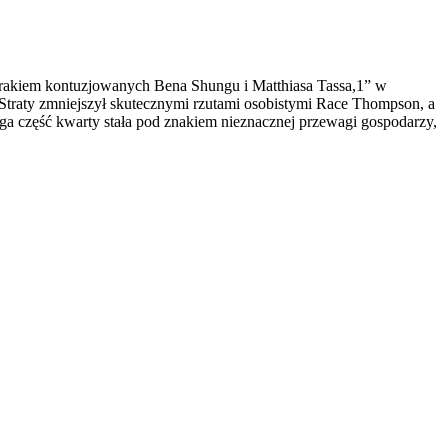
i brakiem kontuzjowanych Bena Shungu i Matthiasa Tassa,1” w
. Straty zmniejszył skutecznymi rzutami osobistymi Race Thompson, a
ga część kwarty stała pod znakiem nieznacznej przewagi gospodarzy,