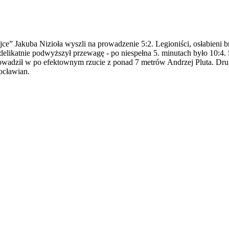
rójce” Jakuba Nizioła wyszli na prowadzenie 5:2. Legioniści, osłabien
 delikatnie podwyższył przewagę - po niespełna 5. minutach było 10:4
rowadził w po efektownym rzucie z ponad 7 metrów Andrzej Pluta. Dru
ocławian.