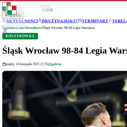
LEGIONISCI
.COM
LEGIONISCI
.COM
MENU
AKTUALNOŚCI
DRUŻYNA
2026/27
TERMINARZ
TABEL
Legionisci.com
/
Aktualności
/
Śląsk Wrocław 98-84 Legia Warszawa
KOSZYKÓWKA
Śląsk Wrocław 98-84 Legia Wa
piątek, 14 listopada 2025 21:55
galeria