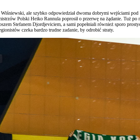
r Wiśniewski, ale szybko odpowiedział dwoma dobrymi wejściami pod k
strzów Polski Heiko Rannula poprosił o przerwę na żądanie. Tuż po n
oszem Stefanem Djordjeviciem, a sami popełniali również sporo prostyc
egionistów czeka bardzo trudne zadanie, by odrobić straty.