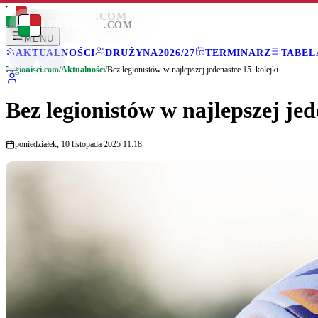
LEGIONISCI
.COM
LEGIONISCI
.COM
MENU
AKTUALNOŚCI
DRUŻYNA
2026/27
TERMINARZ
TABEL
Legionisci.com
/
Aktualności
/
Bez legionistów w najlepszej jedenastce 15. kolejki
Bez legionistów w najlepszej jed
poniedziałek, 10 listopada 2025 11:18