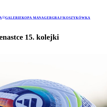
A
GALERIE
KOPA MANAGER
GRAJ!
KOSZYKÓWKA
enastce 15. kolejki