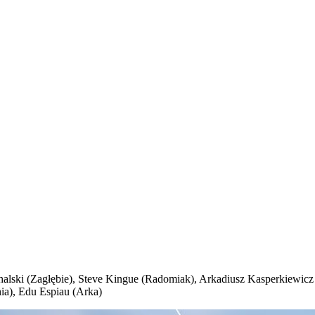
ichalski (Zagłębie), Steve Kingue (Radomiak), Arkadiusz Kasperkiewi
hia), Edu Espiau (Arka)