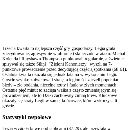
Trzecia kwarta to najlepsza część gry gospodarzy. Legia grała
zdecydowanie, agresywnie w obronie i skutecznie w ataku. Michał
Kolenda i Rayshawn Thompson punktowali regularnie, a świetnie
spisywał się także Siliņš. "Zieloni Kanonierzy" wyszli na 7-
punktowe prowadzenie przed decydującą częścią spotkania (68-61).
Ostatnia kwarta okazała się jednak fatalna w wykonaniu Legii.
Goście szybko zniwelowali stratę, a legioniści zaczęli popełniać
błędy – złe podania, niecelne rzuty i faule w złych momentach.
Ostatnie pięć minut to zacięta walka z często zmieniającym się
prowadzeniem, ale to Dziki zachowały zimną krew. Kluczowe
okazały się straty Legii w samej końcówce, które wykorzystali
goście.
Statystyki zespołowe
Legia wygrała bitwę pod tablicami (37-29), ale przegrała w