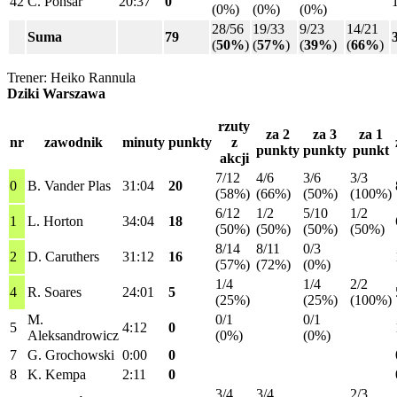
42
C. Ponsar
20:37
0
(0%)
(0%)
(0%)
28/56
19/33
9/23
14/21
Suma
79
(
50%
)
(
57%
)
(
39%
)
(
66%
)
Trener: Heiko Rannula
Dziki Warszawa
rzuty
za 2
za 3
za 1
nr
zawodnik
minuty
punkty
z
punkty
punkty
punkt
akcji
7/12
4/6
3/6
3/3
0
B. Vander Plas
31:04
20
(58%)
(66%)
(50%)
(100%)
6/12
1/2
5/10
1/2
1
L. Horton
34:04
18
(50%)
(50%)
(50%)
(50%)
8/14
8/11
0/3
2
D. Caruthers
31:12
16
(57%)
(72%)
(0%)
1/4
1/4
2/2
4
R. Soares
24:01
5
(25%)
(25%)
(100%)
M.
0/1
0/1
5
4:12
0
Aleksandrowicz
(0%)
(0%)
7
G. Grochowski
0:00
0
8
K. Kempa
2:11
0
3/4
3/4
2/3