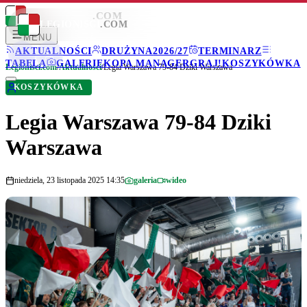
LEGIONISCI
.COM
LEGIONISCI
.COM
MENU
AKTUALNOŚCI
DRUŻYNA
2026/27
TERMINARZ
TABELA
GALERIE
KOPA MANAGER
GRAJ!
KOSZYKÓWKA
Legionisci.com
/
Aktualności
/
Legia Warszawa 79-84 Dziki Warszawa
KOSZYKÓWKA
Legia Warszawa 79-84 Dziki
Warszawa
niedziela, 23 listopada 2025 14:35
galeria
wideo