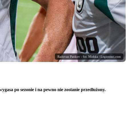
Radovan Pankov - fot. Mishka / Legionisci.com
ygasa po sezonie i na pewno nie zostanie przedłużony.