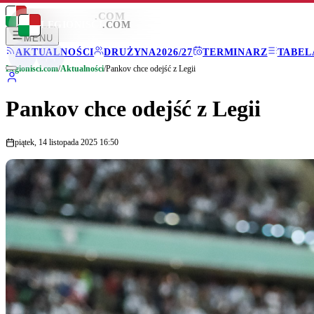
LEGIONISCI
.COM
LEGIONISCI
.COM
MENU
AKTUALNOŚCI
DRUŻYNA
2026/27
TERMINARZ
TABEL
Legionisci.com
/
Aktualności
/
Pankov chce odejść z Legii
Pankov chce odejść z Legii
piątek, 14 listopada 2025 16:50