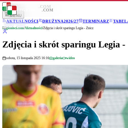
LEGIONISCI
.COM
LEGIONISCI
.COM
MENU
AKTUALNOŚCI
DRUŻYNA
2026/27
TERMINARZ
TABEL
Legionisci.com
/
Aktualności
/
Zdjęcia i skrót sparingu Legia - Znicz
Zdjęcia i skrót sparingu Legia -
sobota, 15 listopada 2025 16:16
galeria
wideo