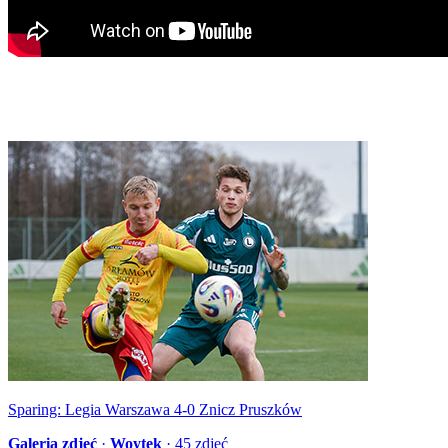
Sparing: Legia Warszawa 4-0 Znicz Pruszków
Galeria zdjęć
·
Woytek
·
45
zdjęć