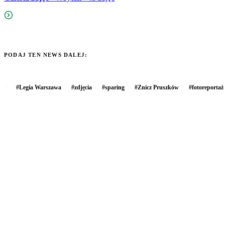
PODAJ TEN NEWS DALEJ:
#
Legia Warszawa
#
zdjęcia
#
sparing
#
Znicz Pruszków
#
fotoreportaż