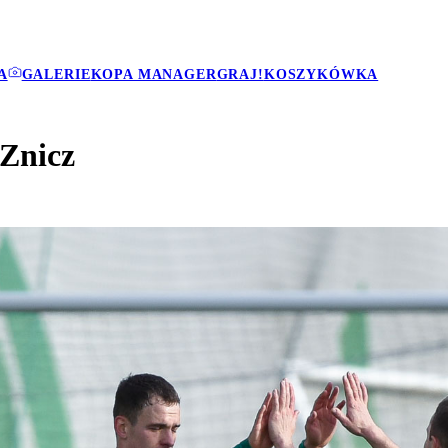
A
GALERIE
KOPA MANAGER
GRAJ!
KOSZYKÓWKA
 Znicz