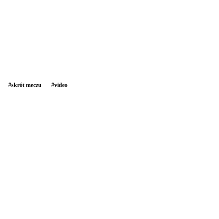
#
skrót meczu
#
video