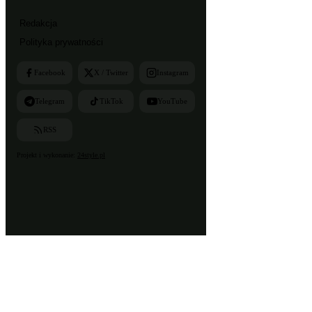
Redakcja
Polityka prywatności
Facebook
X / Twitter
Instagram
Telegram
TikTok
YouTube
RSS
Projekt i wykonanie:
24style.pl