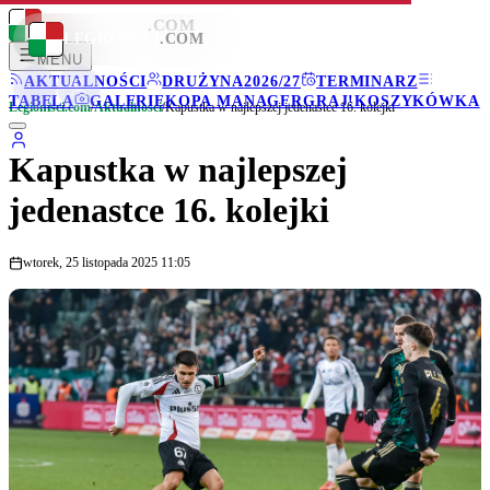
LEGIONISCI
.COM
LEGIONISCI
.COM
MENU
AKTUALNOŚCI
DRUŻYNA
2026/27
TERMINARZ
TABELA
GALERIE
KOPA MANAGER
GRAJ!
KOSZYKÓWKA
Legionisci.com
/
Aktualności
/
Kapustka w najlepszej jedenastce 16. kolejki
Kapustka w najlepszej
jedenastce 16. kolejki
wtorek, 25 listopada 2025 11:05