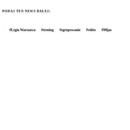
PODAJ TEN NEWS DALEJ:
#
Legia Warszawa
#
trening
#
zgrupowanie
#
video
#
Mijas