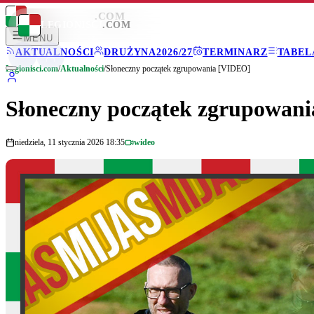
LEGIONISCI
.COM
LEGIONISCI
.COM
MENU
AKTUALNOŚCI
DRUŻYNA
2026/27
TERMINARZ
TABEL
Legionisci.com
/
Aktualności
/
Słoneczny początek zgrupowania [VIDEO]
Słoneczny początek zgrupowan
niedziela, 11 stycznia 2026 18:35
wideo