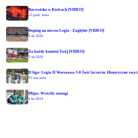
Racowisko w Kielcach [VIDEO]
13 godz. temu
Doping na meczu Legia - Zagłębie [VIDEO]
3 sie 2026
Za każdy kamień Twój [VIDEO]
2 sie 2026
II liga: Legia II Warszawa 5-0 Świt Szczecin. Historyczne zwyc
55 min temu
Mijas: Wróciły sztangi
4 lut 2014