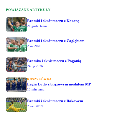
POWIĄZANE ARTYKUŁY
Bramki i skrót meczu z Koroną
20 godz. temu
Bramki i skrót meczu z Zagłębiem
2 sie 2026
Bramka i skrót meczu z Pogonią
24 lip 2026
KOSZYKÓWKA
Legia Lotto z brązowym medalem MP
15 min temu
Bramki i skrót meczu z Rakowem
2 wrz 2019