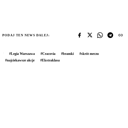
PODAJ TEN NEWS DALEJ:
#
Legia Warszawa
#
Cracovia
#
bramki
#
skrót meczu
#
najciekawsze akcje
#
Ekstraklasa