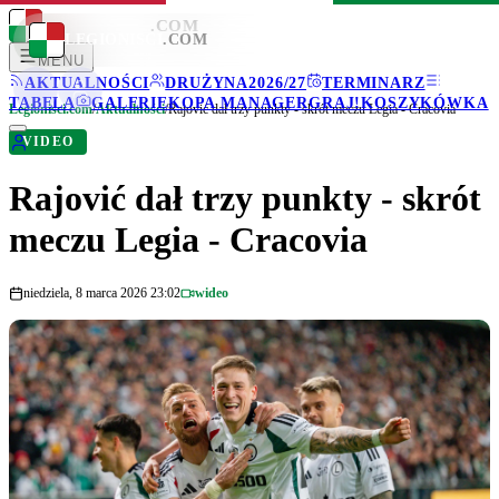
LEGIONISCI
.COM
LEGIONISCI
.COM
MENU
AKTUALNOŚCI
DRUŻYNA
2026/27
TERMINARZ
TABELA
GALERIE
KOPA MANAGER
GRAJ!
KOSZYKÓWKA
Legionisci.com
/
Aktualności
/
Rajović dał trzy punkty - skrót meczu Legia - Cracovia
VIDEO
Rajović dał trzy punkty - skrót
meczu Legia - Cracovia
niedziela, 8 marca 2026 23:02
wideo