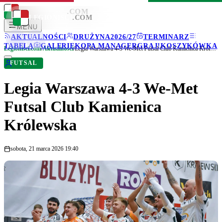
LEGIONISCI
.COM
LEGIONISCI
.COM
MENU
AKTUALNOŚCI
DRUŻYNA
2026/27
TERMINARZ
TABELA
GALERIE
KOPA MANAGER
GRAJ!
KOSZYKÓWKA
Legionisci.com
/
Aktualności
/
Legia Warszawa 4-3 We-Met Futsal Club Kamienica Królewska
FUTSAL
Legia Warszawa 4-3 We-Met
Futsal Club Kamienica
Królewska
sobota, 21 marca 2026 19:40