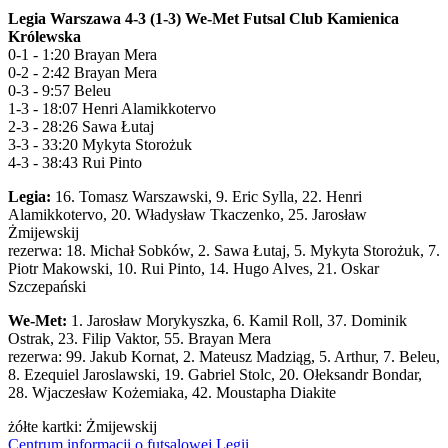
Legia Warszawa 4-3 (1-3) We-Met Futsal Club Kamienica
Królewska
0-1 - 1:20 Brayan Mera
0-2 - 2:42 Brayan Mera
0-3 - 9:57 Beleu
1-3 - 18:07 Henri Alamikkotervo
2-3 - 28:26 Sawa Łutaj
3-3 - 33:20 Mykyta Storożuk
4-3 - 38:43 Rui Pinto
Legia:
16. Tomasz Warszawski, 9. Eric Sylla, 22. Henri
Alamikkotervo, 20. Władysław Tkaczenko, 25. Jarosław
Żmijewskij
rezerwa: 18. Michał Sobków, 2. Sawa Łutaj, 5. Mykyta Storożuk, 7.
Piotr Makowski, 10. Rui Pinto, 14. Hugo Alves, 21. Oskar
Szczepański
We-Met:
1. Jarosław Morykyszka, 6. Kamil Roll, 37. Dominik
Ostrak, 23. Filip Vaktor, 55. Brayan Mera
rezerwa: 99. Jakub Kornat, 2. Mateusz Madziąg, 5. Arthur, 7. Beleu,
8. Ezequiel Jaroslawski, 19. Gabriel Stolc, 20. Ołeksandr Bondar,
28. Wjaczesław Kożemiaka, 42. Moustapha Diakite
żółte kartki: Żmijewskij
Centrum informacji o futsalowej Legii