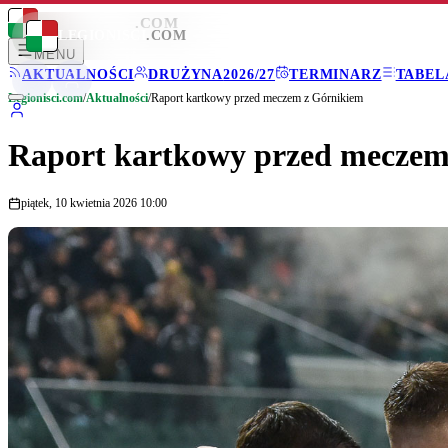
LEGIONISCI
.COM
LEGIONISCI
.COM
MENU
AKTUALNOŚCI
DRUŻYNA
2026/27
TERMINARZ
TABEL
Legionisci.com
/
Aktualności
/
Raport kartkowy przed meczem z Górnikiem
Raport kartkowy przed meczem
piątek, 10 kwietnia 2026 10:00