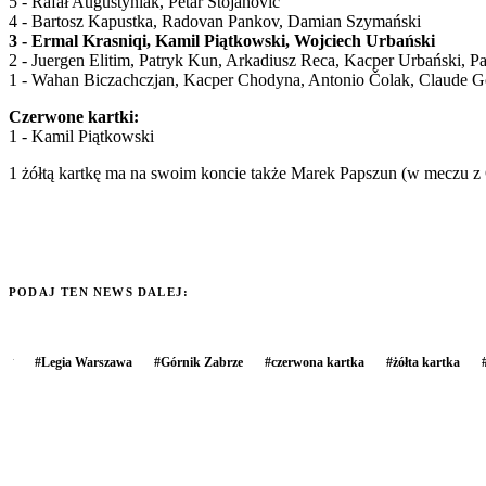
5 - Rafał Augustyniak, Petar Stojanović
4 - Bartosz Kapustka, Radovan Pankov, Damian Szymański
3 - Ermal Krasniqi, Kamil Piątkowski, Wojciech Urbański
2 - Juergen Elitim, Patryk Kun, Arkadiusz Reca, Kacper Urbański, 
1 - Wahan Biczachczjan, Kacper Chodyna, Antonio Čolak, Claude G
Czerwone kartki:
1 - Kamil Piątkowski
1 żółtą kartkę ma na swoim koncie także Marek Papszun (w meczu
PODAJ TEN NEWS DALEJ:
#
Legia Warszawa
#
Górnik Zabrze
#
czerwona kartka
#
żółta kartka