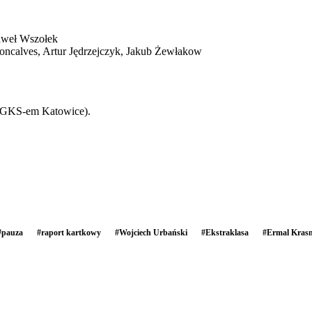
Paweł Wszołek
oncalves, Artur Jędrzejczyk, Jakub Żewłakow
 z GKS-em Katowice).
#
pauza
#
raport kartkowy
#
Wojciech Urbański
#
Ekstraklasa
#
Ermal Krasn