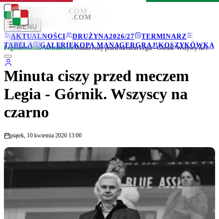
LEGIONISCI
.COM
LEGIONISCI
.COM
MENU
AKTUALNOŚCI
DRUŻYNA
2026/27
TERMINARZ
TABELA
GALERIE
KOPA MANAGER
GRAJ!
KOSZYKÓWKA
Legionisci.com
/
Aktualności
/
Minuta ciszy przed meczem Legia - Górnik. Wszyscy na czarno
Minuta ciszy przed meczem
Legia - Górnik. Wszyscy na
czarno
piątek, 10 kwietnia 2026 13:00