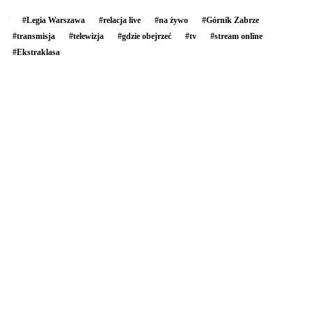
#
Legia Warszawa
#
relacja live
#
na żywo
#
Górnik Zabrze
#
transmisja
#
telewizja
#
gdzie obejrzeć
#
tv
#
stream online
#
Ekstraklasa