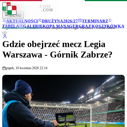
LEGIONISCI
.COM
LEGIONISCI
.COM
MENU
AKTUALNOŚCI
DRUŻYNA
2026/27
TERMINARZ
TABELA
GALERIE
KOPA MANAGER
GRAJ!
KOSZYKÓWKA
Legionisci.com
/
Aktualności
/
Gdzie obejrzeć mecz Legia Warszawa - Górnik Zabrze?
Gdzie obejrzeć mecz Legia
Warszawa - Górnik Zabrze?
piątek, 10 kwietnia 2026 22:14