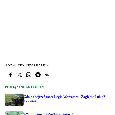
PODAJ TEN NEWS DALEJ:
POWIĄZANE ARTYKUŁY
Gdzie obejrzeć mecz Legia Warszawa - Zagłębie Lubin?
1 sie 2026
L!VE: Legia 3-1 Zagłębie (koniec)