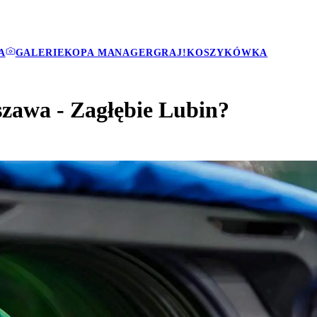
A
GALERIE
KOPA MANAGER
GRAJ!
KOSZYKÓWKA
szawa - Zagłębie Lubin?