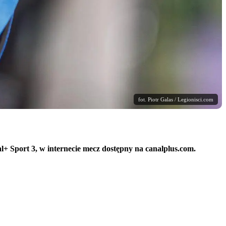
fot. Piotr Galas / Legionisci.com
l+ Sport 3, w internecie mecz dostępny na canalplus.com.