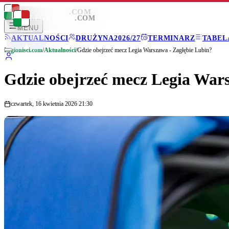
LEGIONISCI
.COM
LEGIONISCI
.COM
MENU
AKTUALNOŚCI
DRUŻYNA
2026/27
TERMINARZ
TABEL
Legionisci.com
/
Aktualności
/
Gdzie obejrzeć mecz Legia Warszawa - Zagłębie Lubin?
Gdzie obejrzeć mecz Legia War
czwartek, 16 kwietnia 2026 21:30