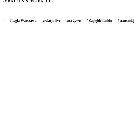
PODAJ TEN NEWS DALEJ:
#
Legia Warszawa
#
relacja live
#
na żywo
#
Zagłębie Lubin
#
transmis