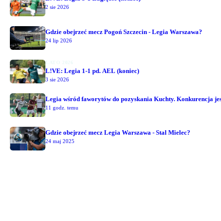
2 sie 2026
Gdzie obejrzeć mecz Pogoń Szczecin - Legia Warszawa?
24 lip 2026
LATO 2026
L!VE: Legia 1-1 pd. AEL (koniec)
3 sie 2026
Legia wśród faworytów do pozyskania Kuchty. Konkurencja jest
11 godz. temu
Gdzie obejrzeć mecz Legia Warszawa - Stal Mielec?
24 maj 2025