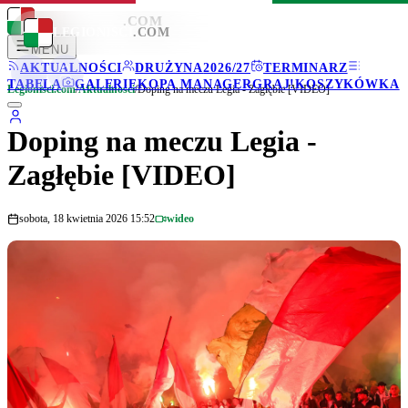
LEGIONISCI
.COM
LEGIONISCI
.COM
MENU
AKTUALNOŚCI
DRUŻYNA
2026/27
TERMINARZ
TABELA
GALERIE
KOPA MANAGER
GRAJ!
KOSZYKÓWKA
Legionisci.com
/
Aktualności
/
Doping na meczu Legia - Zagłębie [VIDEO]
Doping na meczu Legia -
Zagłębie [VIDEO]
sobota, 18 kwietnia 2026 15:52
wideo