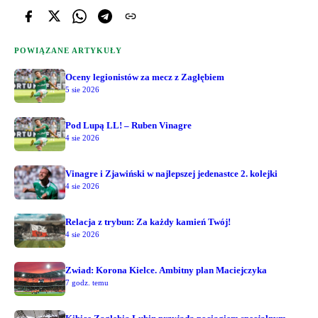
POWIĄZANE ARTYKUŁY
Oceny legionistów za mecz z Zagłębiem
5 sie 2026
Pod Lupą LL! – Ruben Vinagre
4 sie 2026
Vinagre i Zjawiński w najlepszej jedenastce 2. kolejki
4 sie 2026
Relacja z trybun: Za każdy kamień Twój!
4 sie 2026
Zwiad: Korona Kielce. Ambitny plan Maciejczyka
7 godz. temu