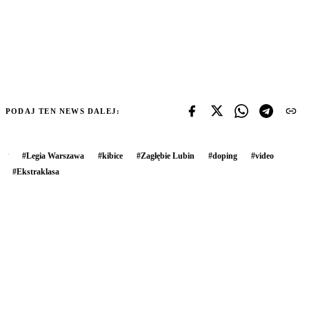
PODAJ TEN NEWS DALEJ:
#
Legia Warszawa
#
kibice
#
Zagłębie Lubin
#
doping
#
video
#
Ekstraklasa