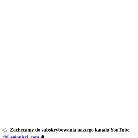
👉
Zachęcamy do subskrybowania naszego kanału YouTube
@Legionisci_com
🔔