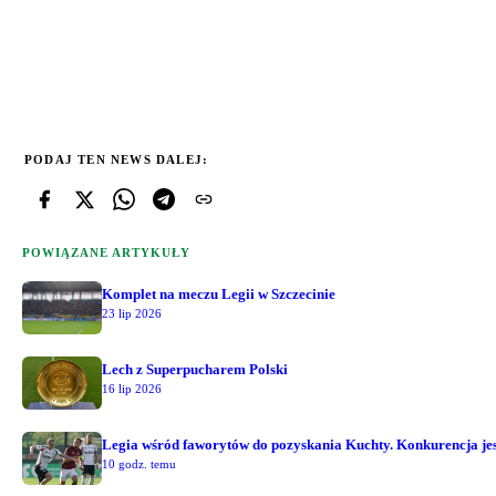
PODAJ TEN NEWS DALEJ:
POWIĄZANE ARTYKUŁY
Komplet na meczu Legii w Szczecinie
23 lip 2026
Lech z Superpucharem Polski
16 lip 2026
Legia wśród faworytów do pozyskania Kuchty. Konkurencja jest
10 godz. temu