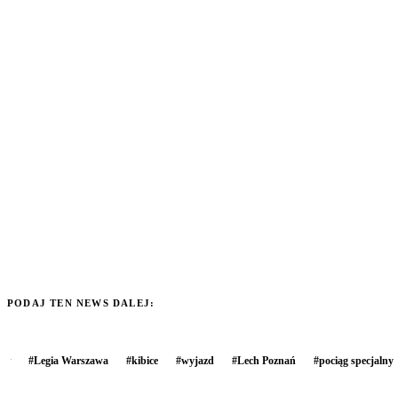
PODAJ TEN NEWS DALEJ:
#
Legia Warszawa
#
kibice
#
wyjazd
#
Lech Poznań
#
pociąg specjalny