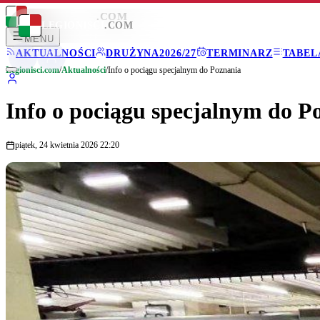
LEGIONISCI
.COM
LEGIONISCI
.COM
MENU
AKTUALNOŚCI
DRUŻYNA
2026/27
TERMINARZ
TABEL
Legionisci.com
/
Aktualności
/
Info o pociągu specjalnym do Poznania
Info o pociągu specjalnym do P
piątek, 24 kwietnia 2026 22:20