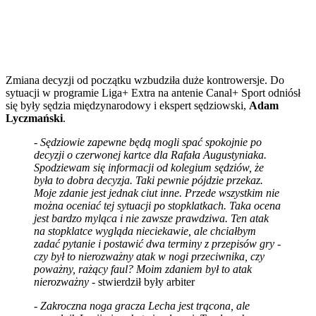
Zmiana decyzji od początku wzbudziła duże kontrowersje. Do
sytuacji w programie Liga+ Extra na antenie Canal+ Sport odniósł
się były sędzia międzynarodowy i ekspert sędziowski,
Adam
Lyczmański
.
-
Sędziowie zapewne będą mogli spać spokojnie po
decyzji o czerwonej kartce dla Rafała Augustyniaka.
Spodziewam się informacji od kolegium sędziów, że
była to dobra decyzja. Taki pewnie pójdzie przekaz.
Moje zdanie jest jednak ciut inne. Przede wszystkim nie
można oceniać tej sytuacji po stopklatkach. Taka ocena
jest bardzo myląca i nie zawsze prawdziwa. Ten atak
na stopklatce wygląda nieciekawie, ale chciałbym
zadać pytanie i postawić dwa terminy z przepisów gry -
czy był to nierozważny atak w nogi przeciwnika, czy
poważny, rażący faul? Moim zdaniem był to atak
nierozważny
- stwierdził były arbiter
-
Zakroczna noga gracza Lecha jest trącona, ale