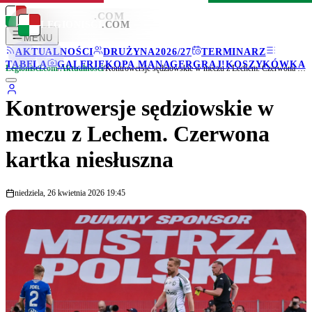
LEGIONISCI
.COM
LEGIONISCI
.COM
MENU
AKTUALNOŚCI
DRUŻYNA
2026/27
TERMINARZ
TABELA
GALERIE
KOPA MANAGER
GRAJ!
KOSZYKÓWKA
Legionisci.com
/
Aktualności
/
Kontrowersje sędziowskie w meczu z Lechem. Czerwona kartka niesłuszna
Kontrowersje sędziowskie w
meczu z Lechem. Czerwona
kartka niesłuszna
niedziela, 26 kwietnia 2026 19:45