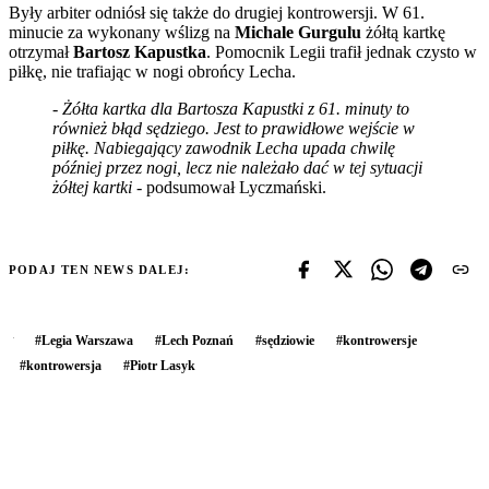
Były arbiter odniósł się także do drugiej kontrowersji. W 61.
minucie za wykonany wślizg na
Michale Gurgulu
żółtą kartkę
otrzymał
Bartosz Kapustka
. Pomocnik Legii trafił jednak czysto w
piłkę, nie trafiając w nogi obrońcy Lecha.
-
Żółta kartka dla Bartosza Kapustki z 61. minuty to
również błąd sędziego. Jest to prawidłowe wejście w
piłkę. Nabiegający zawodnik Lecha upada chwilę
później przez nogi, lecz nie należało dać w tej sytuacji
żółtej kartki
- podsumował Lyczmański.
PODAJ TEN NEWS DALEJ:
#
Legia Warszawa
#
Lech Poznań
#
sędziowie
#
kontrowersje
#
kontrowersja
#
Piotr Lasyk