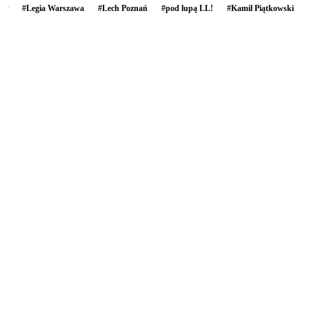
#
Legia Warszawa
#
Lech Poznań
#
pod lupą LL!
#
Kamil Piątkowski