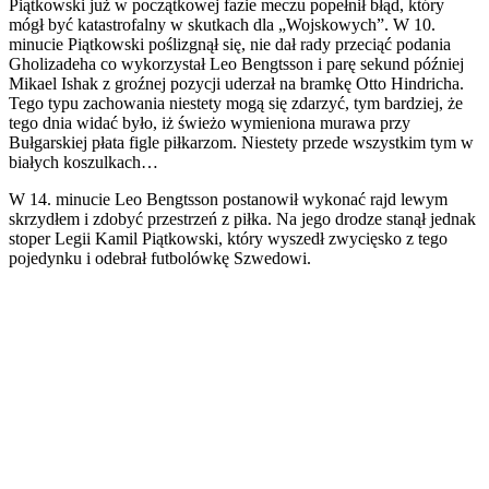
Piątkowski już w początkowej fazie meczu popełnił błąd, który
mógł być katastrofalny w skutkach dla „Wojskowych”. W 10.
minucie Piątkowski poślizgnął się, nie dał rady przeciąć podania
Gholizadeha co wykorzystał Leo Bengtsson i parę sekund później
Mikael Ishak z groźnej pozycji uderzał na bramkę Otto Hindricha.
Tego typu zachowania niestety mogą się zdarzyć, tym bardziej, że
tego dnia widać było, iż świeżo wymieniona murawa przy
Bułgarskiej płata figle piłkarzom. Niestety przede wszystkim tym w
białych koszulkach…
W 14. minucie Leo Bengtsson postanowił wykonać rajd lewym
skrzydłem i zdobyć przestrzeń z piłka. Na jego drodze stanął jednak
stoper Legii Kamil Piątkowski, który wyszedł zwycięsko z tego
pojedynku i odebrał futbolówkę Szwedowi.