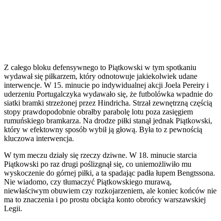
Z całego bloku defensywnego to Piątkowski w tym spotkaniu
wydawał się piłkarzem, który odnotowuje jakiekolwiek udane
interwencje. W 15. minucie po indywidualnej akcji Joela Pereiry i
uderzeniu Portugalczyka wydawało się, że futbolówka wpadnie do
siatki bramki strzeżonej przez Hindricha. Strzał zewnętrzną częścią
stopy prawdopodobnie obrałby parabolę lotu poza zasięgiem
rumuńskiego bramkarza. Na drodze piłki stanął jednak Piątkowski,
który w efektowny sposób wybił ją głową. Była to z pewnością
kluczowa interwencja.
W tym meczu działy się rzeczy dziwne. W 18. minucie starcia
Piątkowski po raz drugi poślizgnął się, co uniemożliwiło mu
wyskoczenie do górnej piłki, a ta spadając padła łupem Bengtssona.
Nie wiadomo, czy tłumaczyć Piątkowskiego murawą,
niewłaściwym obuwiem czy rozkojarzeniem, ale koniec końców nie
ma to znaczenia i po prostu obciąża konto obrońcy warszawskiej
Legii.