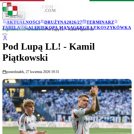
LEGIONISCI
.COM
LEGIONISCI
.COM
MENU
AKTUALNOŚCI
DRUŻYNA
2026/27
TERMINARZ
TABELA
GALERIE
KOPA MANAGER
GRAJ!
KOSZYKÓWKA
Legionisci.com
/
Aktualności
/
Pod Lupą LL! - Kamil Piątkowski
Pod Lupą LL! - Kamil
Piątkowski
poniedziałek, 27 kwietnia 2026 19:31