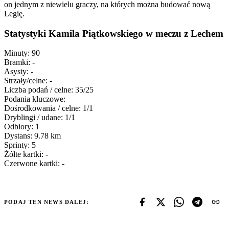
on jednym z niewielu graczy, na których można budować nową
Legię.
Statystyki Kamila Piątkowskiego w meczu z Lechem
Minuty: 90
Bramki: -
Asysty: -
Strzały/celne: -
Liczba podań / celne: 35/25
Podania kluczowe:
Dośrodkowania / celne: 1/1
Dryblingi / udane: 1/1
Odbiory: 1
Dystans: 9.78 km
Sprinty: 5
Żółte kartki: -
Czerwone kartki: -
PODAJ TEN NEWS DALEJ: