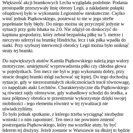
Większość akcji bramkowych Lecha wyglądała podobnie. Podania
prostopadłe przeszywały linię obrony Legii, a zakładanie pułapki
ofsajdowej było w wykonaniu Legionistów nieskuteczne. Ciężko
winić jednak Piątkowskiego, ponieważ to nie w jego strefie
popełniane były błędy. Do niego można się przyczepić jedynie w
sytuacji przy golu Ishaka na 2:0. Nie zdążył on doskoczyć do
kapitana gospodarzy, który zebrał bezpańską piłkę na 5. metrze i
nieczysto uderzył na bramkę Hindricha, lecz i tak piłka wpadła do
siatki. Przy szybszej interwencji obrońcy Legii można było uniknąć
straty tej bramki.
Do największych atutów Kamila Piątkowskiego należą jego walory
motoryczne, umiejętność wyprowadzenia piłki czy chłodna głowa
w pojedynkach. Ten mecz nie był w jego wykonaniu dobry, przy
stracie drugiej bramki mógł zachować się lepiej. Do tego dochodzą
sytuacje, gdy w niezrozumiałych okolicznościach tracił równowagę,
co napędzało ataki Lechitów. Charakterystyczne dla Piątkowskiego
są również rajdy ofensywne, gdy wahadłowy schodzi do środka, a
nasz półprawy obrońca te przestrzenie wykorzystuje dzięki swojej
mobilności - tego elementu również w tej rywalizacji nie
uświadczyliśmy.
To było jednak spotkanie, z którego trzeba wyciągnąć niezbędne
wnioski i o nim zapomnieć. Ten mecz nie powinien zmienić
postrzegania Piątkowskiego, który ma wszelkie atuty, by być
liderem tej drużyny. Jeżeli zostanie w Warszawie na dłużej to będzie