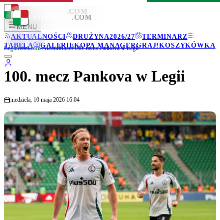
LEGIONISCI
.COM
LEGIONISCI
.COM
MENU
AKTUALNOŚCI
DRUŻYNA
2026/27
TERMINARZ
TABELA
GALERIE
KOPA MANAGER
GRAJ!
KOSZYKÓWKA
Legionisci.com
/
Aktualności
/
100. mecz Pankova w Legii
100. mecz Pankova w Legii
niedziela, 10 maja 2026 16:04