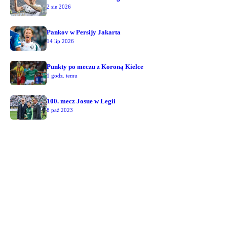
2 sie 2026
Pankov w Persijy Jakarta
14 lip 2026
Punkty po meczu z Koroną Kielce
1 godz. temu
100. mecz Josue w Legii
8 paź 2023