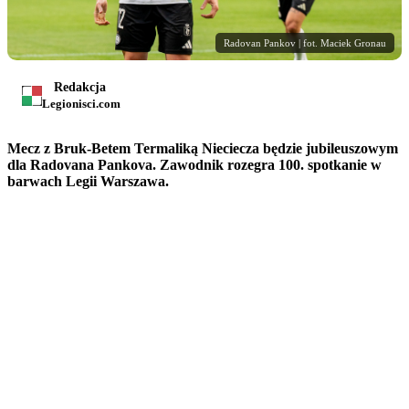
Radovan Pankov | fot. Maciek Gronau
Redakcja
Legionisci.com
Mecz z Bruk-Betem Termaliką Nieciecza będzie jubileuszowym
dla Radovana Pankova. Zawodnik rozegra 100. spotkanie w
barwach Legii Warszawa.