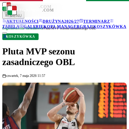
LEGIONISCI
.COM
LEGIONISCI
.COM
MENU
AKTUALNOŚCI
DRUŻYNA
2026/27
TERMINARZ
TABELA
GALERIE
KOPA MANAGER
GRAJ!
KOSZYKÓWKA
Legionisci.com
/
Aktualności
/
Pluta MVP sezonu zasadniczego OBL
KOSZYKÓWKA
Pluta MVP sezonu
zasadniczego OBL
czwartek, 7 maja 2026 11:57